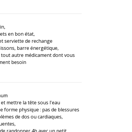
in,
cets en bon état,
et serviette de rechange
oissons, barre énergétique,
u tout autre médicament dont vous
ment besoin
imum
 et mettre la tête sous l'eau
ne forme physique : pas de blessures
blèmes de dos ou cardiaques,
uentes,
 de randonner 4h avec un petit