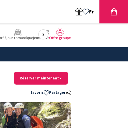
Fr
ar
Séjour romantique
Jeux d'aventures
Bien être
Insolite 🤩
ULM
Offre groupe
Réserver maintenant
favoris
Partager