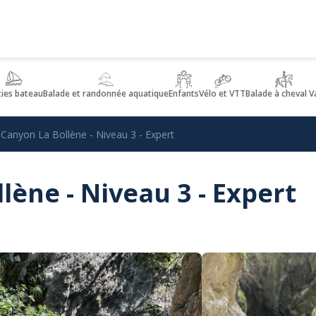
ties bateau
Balade et randonnée aquatique
Enfants
Vélo et VTT
Balade à cheval V
Canyon La Bollène - Niveau 3 - Expert
lène - Niveau 3 - Expert