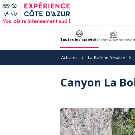
Panneau de gestion des cookies
Toutes les activités
Sport & aventure
Sor
Activités
La Bollène-Vésubie
Canyon La Bol