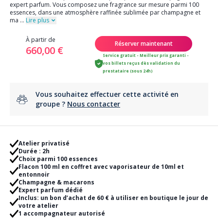
expert parfum. Vous composez une fragrance sur mesure parmi 100
essences, dans une atmosphère raffinée sublimée par champagne et
ma
...
Lire plus
À partir de
Réserver maintenant
660,00 €
Service gratuit - Meilleur prix garanti -
vos billets reçus dès validation du
prestataire (sous 24h)
Vous souhaitez effectuer cette activité en
groupe ?
Nous contacter
Atelier privatisé
Durée : 2h
Choix parmi 100 essences
Flacon 100 ml en coffret avec vaporisateur de 10ml et
entonnoir
Champagne & macarons
Expert parfum dédié
Inclus: un bon d’achat de 60 € à utiliser en boutique le jour de
votre atelier
1 accompagnateur autorisé