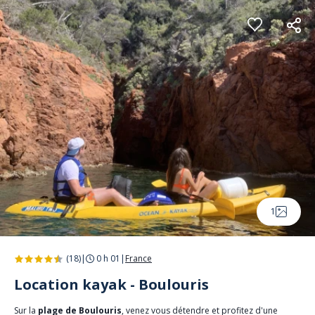
Panneau de gestion des cookies
1
(18)
|
0 h 01
|
France
Location kayak - Boulouris
Sur la
plage de Boulouris
, venez vous détendre et profitez d'une