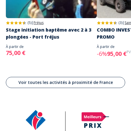
(5)
|
Fréjus
(3)
|
Sai
Stage initiation baptême avec 2 à 3
COMBO INVEST
plongées - Port fréjus
PROMO
À partir de
À partir de
75,00 €
PV
-6%
95,00 €
Voir toutes les activités à proximité de France