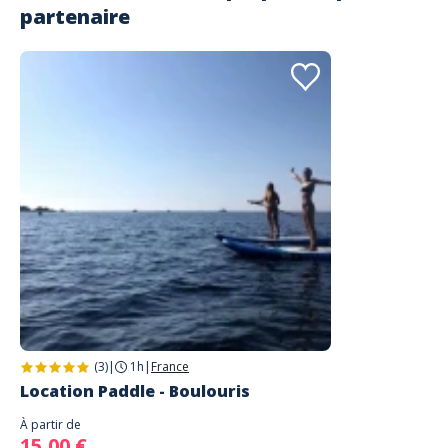
Commenté le 30/08/2024
partenaire
Franchement parfait, rien à dire. On a pu voir les plus. beaux coins
grâce aux 4h de kayak. Explications claires pour les débutants
Lire les avis clients
(3)
|
1h
|
France
Location Paddle - Boulouris
À partir de
15,00 €