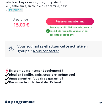
balade en
kayak
mono, duo, ou quatro !
Seul, entre amis, en couple ou en famille, c'est
...
Lire plus
À partir de
Réserver maintenant
15,00 €
Service gratuit - Meilleur prix garanti -
vos billets reçus dès validation du
prestataire (sous 24h)
Vous souhaitez effectuer cette activité en
groupe ?
Nous contacter
En promo : maintenant seulement !
Idéal en famille, amis, couple et même seul
Amusement et fous rires garantis !
Découverte du littoral de l'Estérel
Au programme