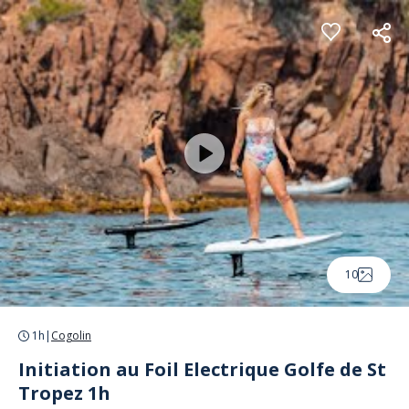
Panneau de gestion des cookies
10
1h
|
Cogolin
Initiation au Foil Electrique Golfe de St
Tropez 1h