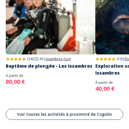
(34)
|
3h
|
Issambres (Les)
(10)
|
Ro
Baptême de plongée - Les Issambres
Exploration sc
Issambres
À partir de
80,00 €
À partir de
40,00 €
Voir toutes les activités à proximité de Cogolin