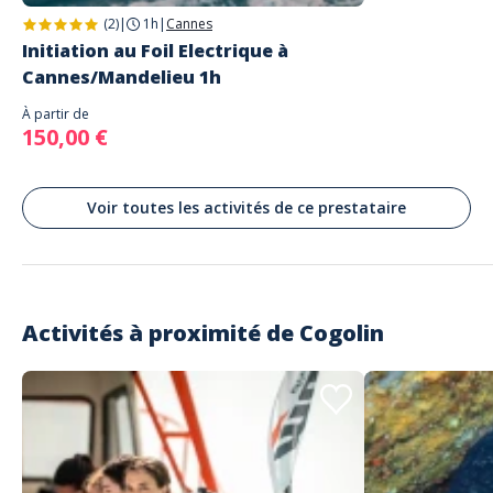
Notre base eFoil sur la plage à côté d'Azur Jet Ski et du port.
(2)
|
1h
|
Cannes
Initiation au Foil Electrique à
Cannes/Mandelieu 1h
À partir de
150,00 €
Voir toutes les activités de ce prestataire
Activités à proximité de
Cogolin