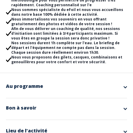
méthodologie pour vous permettre de progresser très
rapidement. Coaching personnalisé sur l'e
Nous sommes spécialiste du eFoil et nous vous accueillons
dans notre base 100% dédiée à cette activité.
Nous immortalisons vos souvenirs en vous offrant
gratuitement des photos et vidéos de votre session !
Afin de vous délivrer un coaching de qualité, nos sessions
d'initiation sont limitées à 3/4 participants maximum. Si
vous êtes en groupe la session sera donc privative !
Nos sessions durent 1h complète sur l'eau. Le briefing de
départ et l'équipement ne compte pas dans la session.
Chaque session dure réellement environ 1h30.
Nous vous proposons des gilets, casques, combinaisons et
genouillères pour votre confort et votre sécurité.
Au programme
Voler sur l'eau, un rêve possible avec eFoil Côte d'Azur !
Le foil électrique est accessible à tous : aux débutants en recherche
d'une expérience nouvelle et fun comme aux grands sportifs et
Bon à savoir
amateurs de glisse qui cherchent des sensations fortes ! Cette activité
100% électrique est respecteuse de l'environnement (pas d'émissions
Inclus
ni de bruit).
- eFoil Lift Foils
Au programme de votre session d'initiation eFoil 1h complète sur l'eau :
Rendez-vous sur notre base eFoil au moins 5mn avant l'heure de votre
- Coaching personnalisé pendant toute la session
Lieu de l'activité
session.
- Gilets, casques, lycras, genouillères et combinaisons mises à