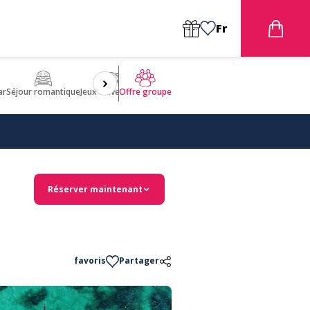
Fr
ar
Séjour romantique
Jeux d'aventures
Bien être
Insolite 🤩
ULM
Offre groupe
Réserver maintenant
favoris
Partager