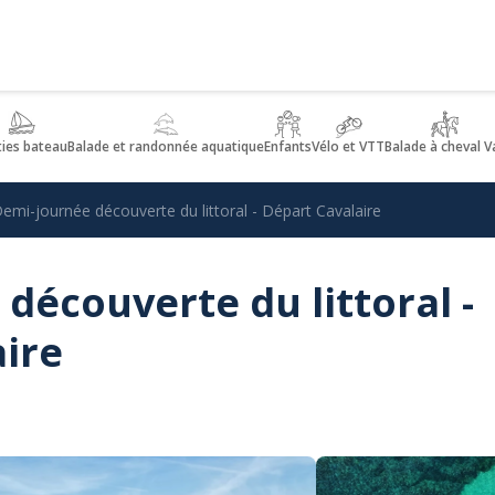
ties bateau
Balade et randonnée aquatique
Enfants
Vélo et VTT
Balade à cheval V
emi-journée découverte du littoral - Départ Cavalaire
découverte du littoral -
ire