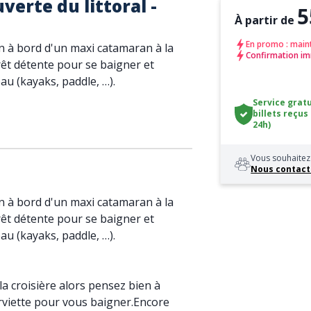
erte du littoral -
5
À partir de
En promo : main
 à bord d'un maxi catamaran à la
Confirmation im
rêt détente pour se baigner et
eau (kayaks, paddle, …).
Service gratu
billets reçus
24h)
Vous souhaitez 
Nous contact
 à bord d'un maxi catamaran à la
rêt détente pour se baigner et
eau (kayaks, paddle, …).
la croisière alors pensez bien à
erviette pour vous baigner.Encore