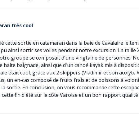
ran très cool
cié cette sortie en catamaran dans la baie de Cavalaire le t
a pu ainsi sortir ses voiles pendant notre excursion. La tail
e notre groupe se composait d'une vingtaine de personnes. 
ne halte baignade, ainsi que d'un canoé kayak mis à dispositio
e était cool, grâce aux 2 skippers (Vladimir et son acolyte Wil
s, un en-cas composé de fruits frais et de boissons à volont
e la sortie. En conclusion, on vous recommande cette escapa
cette fin d'été sur la côte Varoise et un bon rapport qualité 