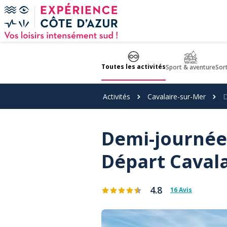
Panneau de gestion des cookies
Toutes les activités
Sport & aventure
Sor
Activités
Cavalaire-sur-Mer
D
Demi-journée 
Départ Cavala
4.8
16 Avis