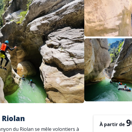
 Riolan
9
À partir de
nyon du Riolan se mêle volontiers à