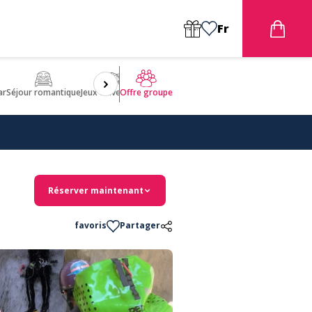
Fr
ar
Séjour romantique
Jeux d'aventures
Bien être
Insolite 🤩
ULM
Offre groupe
Réserver maintenant
favoris
Partager