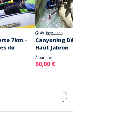
4h
|
Peyroules
4h
|
Sai
rte 7km -
Canyoning Découverte : Le
Canyo
es du
Haut Jabron
Auba
À partir de
À partir d
60,00 €
65,00