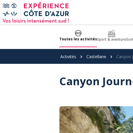
Panneau de gestion des cookies
Toutes les activités
Sport & aventure
Sor
Activités
Castellane
Canyon J
Canyon Journé