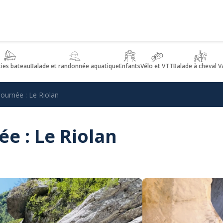
ties bateau
Balade et randonnée aquatique
Enfants
Vélo et VTT
Balade à cheval V
ournée : Le Riolan
e : Le Riolan