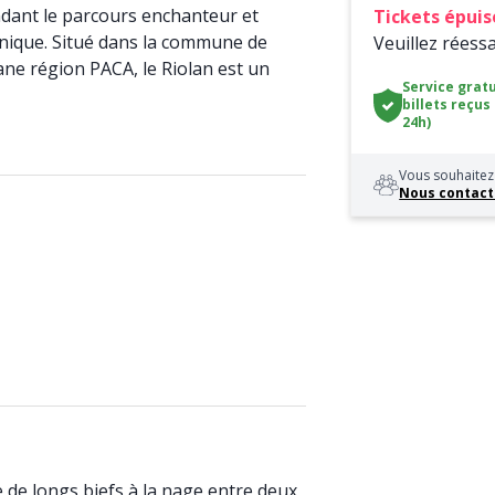
dant le parcours enchanteur et
Tickets épuis
nique. Situé dans la commune de
Veuillez réess
ane région PACA, le Riolan est un
Service gratu
billets reçus
24h)
Vous souhaitez 
Nous contact
e de longs biefs à la nage entre deux