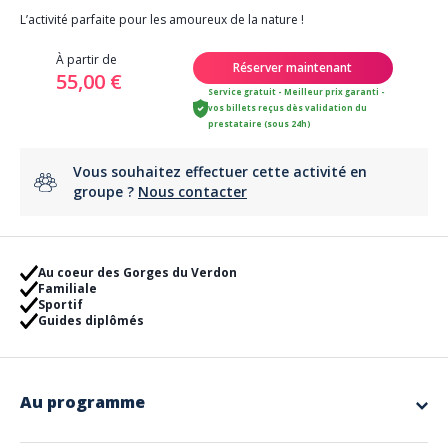
L’activité parfaite pour les amoureux de la nature !
À partir de
Réserver maintenant
55,00 €
Service gratuit - Meilleur prix garanti -
vos billets reçus dès validation du
prestataire (sous 24h)
Vous souhaitez effectuer cette activité en
groupe ?
Nous contacter
Au coeur des Gorges du Verdon
Familiale
Sportif
Guides diplômés
Au programme
Programme
Une merveilleuse façon de découvrir le Grand Canyon du