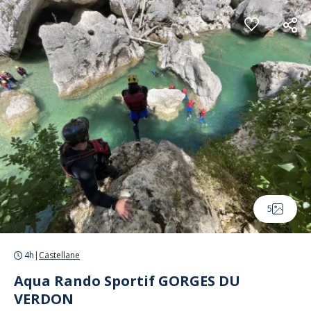
Panneau de gestion des cookies
5
4h
|
Castellane
Aqua Rando Sportif GORGES DU
VERDON