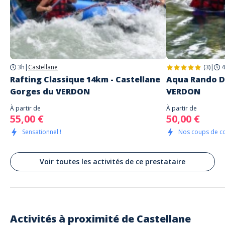
Adresse
Yeti Rafting
24 Boulevard de la République
Castellane
3h
|
Castellane
(3)
|
4
Rafting Classique 14km - Castellane
Aqua Rando D
Gorges du VERDON
VERDON
À partir de
À partir de
55,00 €
50,00 €
Sensationnel !
Nos coups de c
Voir toutes les activités de ce prestataire
Activités à proximité de
Castellane