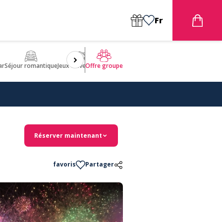
Fr
ar
Séjour romantique
Jeux d'aventures
Bien être
Insolite 🤩
ULM
Offre groupe
Réserver maintenant
favoris
Partager