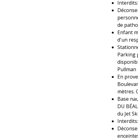
Interdit
Déconsei
personne
de patho
Enfant m
d'un res
Stationn
Parking 
disponibi
Pullman
En prove
Boulevar
mètres. 
Base nau
DU BÉAL 
du Jet Sk
Interdit
Déconsei
enceinte