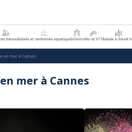
ties bateau
Balade et randonnée aquatique
Enfants
Vélo et VTT
Balade à cheval V
ice en mer à Cannes
e en mer à Cannes