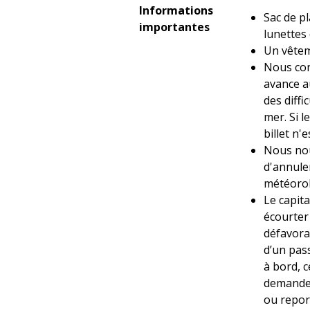
Informations
Sac de pl
importantes
lunettes 
Un vêtem
Nous con
avance au
des diff
mer. Si 
billet n'
Nous nou
d'annuler
météorol
Le capita
écourter
défavora
d’un pas
à bord, c
demande
ou repor