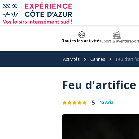
Panneau de gestion des cookies
Toutes les activités
Sport & aventure
Sor
Activités
Cannes
Feu d'artif
Feu d'artific
5
12 Avis