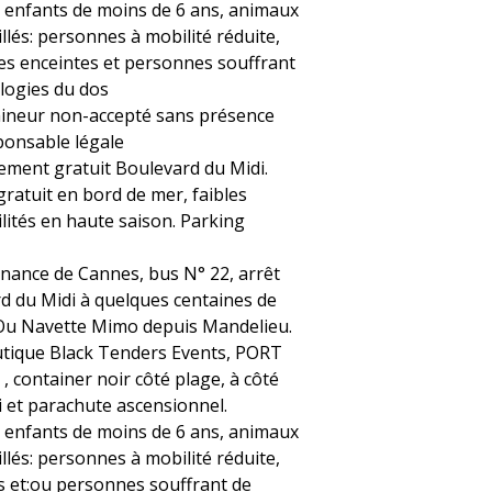
s: enfants de moins de 6 ans, animaux
llés: personnes à mobilité réduite,
s enceintes et personnes souffrant
logies du dos
ineur non-accepté sans présence
ponsable légale
ement gratuit Boulevard du Midi.
gratuit en bord de mer, faibles
lités en haute saison. Parking
nance de Cannes, bus N° 22, arrêt
d du Midi à quelques centaines de
Ou Navette Mimo depuis Mandelieu.
tique Black Tenders Events, PORT
, container noir côté plage, à côté
i et parachute ascensionnel.
s: enfants de moins de 6 ans, animaux
llés: personnes à mobilité réduite,
s et:ou personnes souffrant de