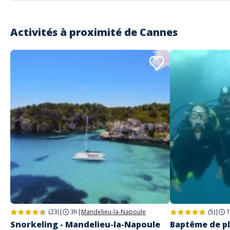
Activités à proximité de
Cannes
(23)
|
3h
|
Mandelieu-la-Napoule
(5)
|
1
Snorkeling - Mandelieu-la-Napoule
Baptême de pl