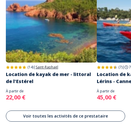
des télescopes. • Animation et découverte. • Utilisation des instruments
Français
et observations. • Echange « animateur-audience »
Adresse
Seafirst Kayak
Place Franklin Roosevelt
Cannes
(14)
|
Saint-Raphaël
(7)
|
7
Location de kayak de mer - littoral
Location de k
de l'Estérel
Lérins - Cann
À partir de
À partir de
22,00 €
45,00 €
Voir toutes les activités de ce prestataire