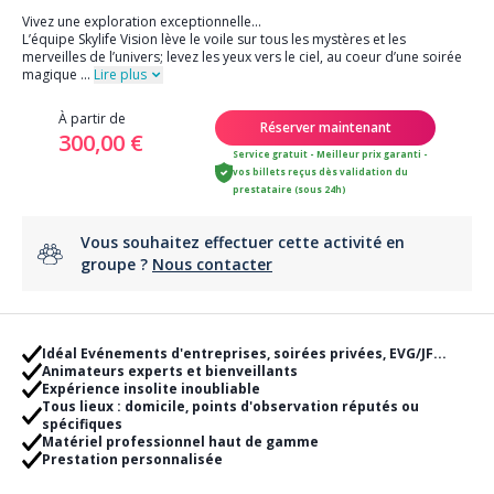
Vivez une exploration exceptionnelle...
L’équipe Skylife Vision lève le voile sur tous les mystères et les
merveilles de l’univers; levez les yeux vers le ciel, au coeur d’une soirée
magique
...
Lire plus
À partir de
Réserver maintenant
300,00 €
Service gratuit - Meilleur prix garanti -
vos billets reçus dès validation du
prestataire (sous 24h)
Vous souhaitez effectuer cette activité en
groupe ?
Nous contacter
Idéal Evénements d'entreprises, soirées privées, EVG/JF...
Animateurs experts et bienveillants
Expérience insolite inoubliable
Tous lieux : domicile, points d'observation réputés ou
spécifiques
Matériel professionnel haut de gamme
Prestation personnalisée