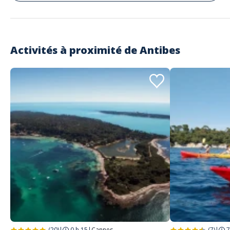
Activités à proximité de
Antibes
(20)
|
0 h 15
|
Cannes
(7)
|
7