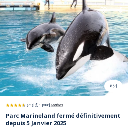
Panneau de gestion des cookies
8
(71)
|
1 jour
|
Antibes
Parc Marineland fermé définitivement
depuis 5 Janvier 2025