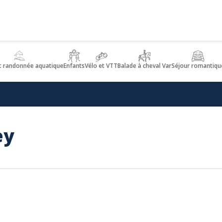
t randonnée aquatique
Enfants
Vélo et VTT
Balade à cheval Var
Séjour romantiqu
ey