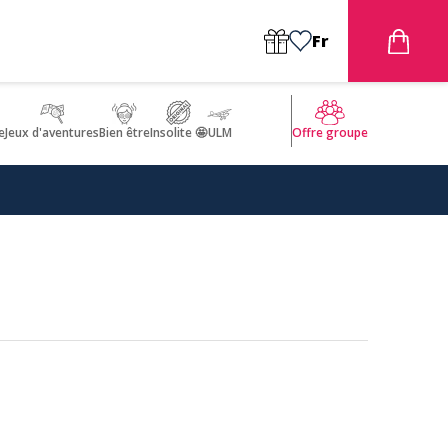
Fr
e
Jeux d'aventures
Bien être
Insolite 🤩
ULM
Offre groupe