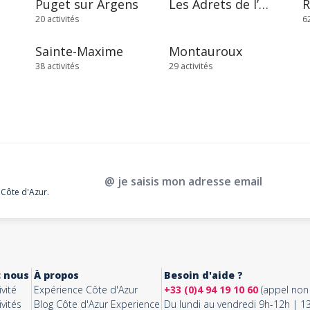
Puget sur Argens
Les Adrets de l’Estérel
20 activités
62
Sainte-Maxime
Montauroux
38 activités
29 activités
@ je saisis mon adresse email
 Côte d'Azur.
c nous
À propos
Besoin d'aide ?
vité
Expérience Côte d'Azur
+33 (0)4 94 19 10 60
(appel non 
vités
Blog Côte d'Azur Experience
Du lundi au vendredi 9h-12h | 