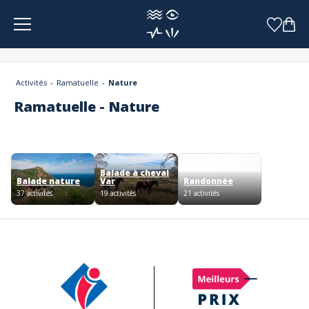
Panneau de gestion des cookies
Activités
Ramatuelle
Nature
Ramatuelle - Nature
Balade à cheval
Balade nature
Var
Randonnée
37 activités
19 activités
21 activités