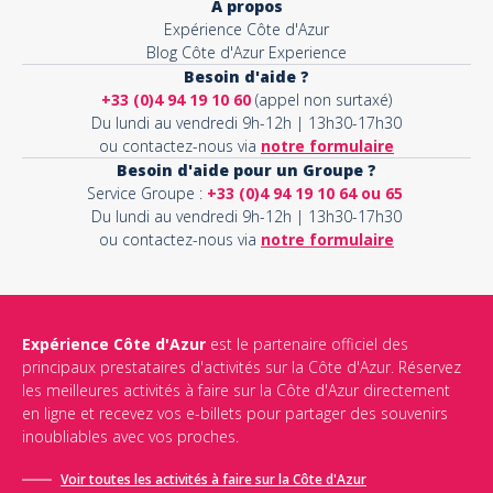
À propos
Expérience Côte d'Azur
Blog Côte d'Azur Experience
Besoin d'aide ?
+33 (0)4 94 19 10 60
(appel non surtaxé)
Du lundi au vendredi 9h-12h | 13h30-17h30
ou contactez-nous via
notre formulaire
Besoin d'aide pour un Groupe ?
Service Groupe :
+33 (0)4 94 19 10 64 ou 65
Du lundi au vendredi 9h-12h | 13h30-17h30
ou contactez-nous via
notre formulaire
Expérience Côte d'Azur
est le partenaire officiel des
principaux prestataires d'activités sur la Côte d'Azur. Réservez
les meilleures activités à faire sur la Côte d'Azur directement
en ligne et recevez vos e-billets pour partager des souvenirs
inoubliables avec vos proches.
Voir toutes les activités à faire sur la Côte d'Azur