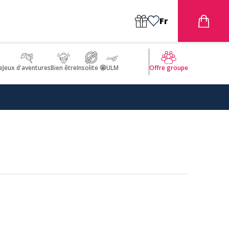
Fr
e
Jeux d'aventures
Bien être
Insolite 🤩
ULM
Offre groupe