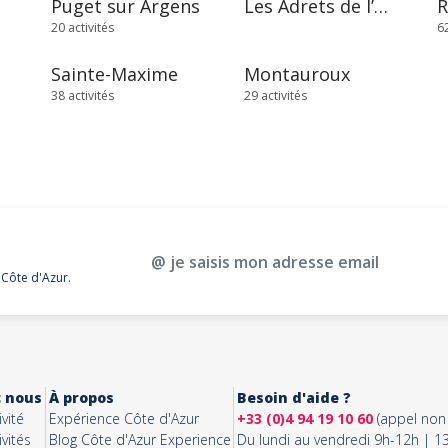
Puget sur Argens
Les Adrets de l’Estérel
20 activités
62
Sainte-Maxime
Montauroux
38 activités
29 activités
@ je saisis mon adresse email
 Côte d'Azur.
c nous
À propos
Besoin d'aide ?
vité
Expérience Côte d'Azur
+33 (0)4 94 19 10 60
(appel non 
vités
Blog Côte d'Azur Experience
Du lundi au vendredi 9h-12h | 