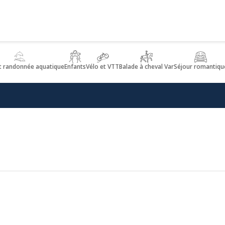
t randonnée aquatique
Enfants
Vélo et VTT
Balade à cheval Var
Séjour romantiqu