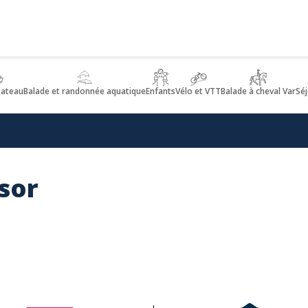
bateau
Balade et randonnée aquatique
Enfants
Vélo et VTT
Balade à cheval Var
Sé
ésor