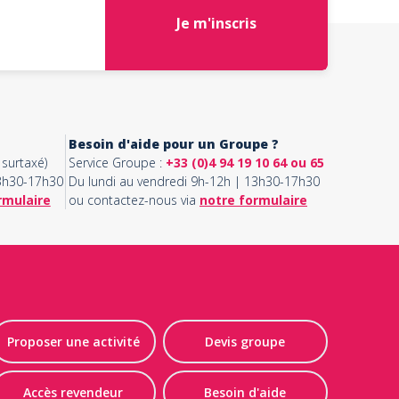
Je m'inscris
Besoin d'aide pour un Groupe ?
surtaxé)
Service Groupe :
+33 (0)4 94 19 10 64 ou 65
13h30-17h30
Du lundi au vendredi 9h-12h | 13h30-17h30
rmulaire
ou contactez-nous via
notre formulaire
Proposer une activité
Devis groupe
Accès revendeur
Besoin d'aide