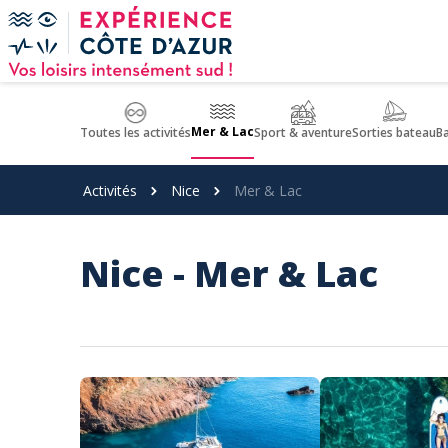
Panneau de gestion des cookies
Mer & Lac
Toutes les activités
Sport & aventure
Sorties bateau
B
Activités
Nice
Mer & Lac
Nice - Mer & Lac