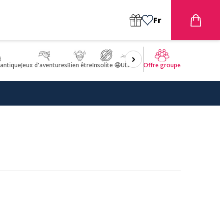
Fr
antique
Jeux d'aventures
Bien être
Insolite 🤩
ULM
Offre groupe