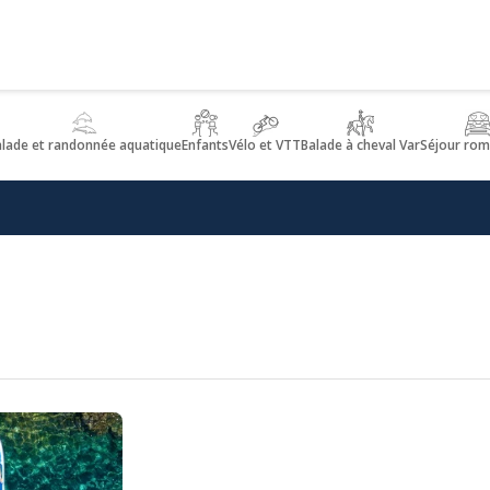
alade et randonnée aquatique
Enfants
Vélo et VTT
Balade à cheval Var
Séjour rom