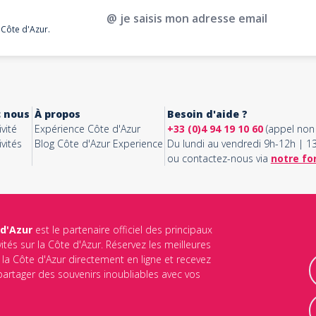
@ je saisis mon adresse email
 Côte d'Azur.
c nous
À propos
Besoin d'aide ?
vité
Expérience Côte d'Azur
+33 (0)4 94 19 10 60
(appel non 
vités
Blog Côte d'Azur Experience
Du lundi au vendredi 9h-12h | 
ou contactez-nous via
notre fo
 d'Azur
est le partenaire officiel des principaux
vités sur la Côte d'Azur. Réservez les meilleures
ur la Côte d'Azur directement en ligne et recevez
 partager des souvenirs inoubliables avec vos