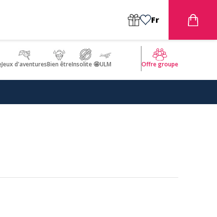
Fr
e
Jeux d'aventures
Bien être
Insolite 🤩
ULM
Offre groupe