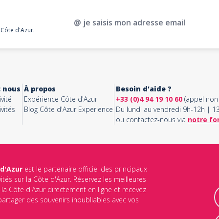
@ je saisis mon adresse email
 Côte d'Azur.
c nous
À propos
Besoin d'aide ?
vité
Expérience Côte d'Azur
+33 (0)4 94 19 10 60
(appel non 
vités
Blog Côte d'Azur Experience
Du lundi au vendredi 9h-12h | 
ou contactez-nous via
notre fo
 d'Azur
est le partenaire officiel des principaux
vités sur la Côte d'Azur. Réservez les meilleures
ur la Côte d'Azur directement en ligne et recevez
 partager des souvenirs inoubliables avec vos