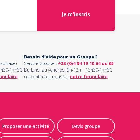
Je m'inscris
Besoin d'aide pour un Groupe ?
surtaxé)
Service Groupe :
+33 (0)4 94 19 10 64 ou 65
13h30-17h30
Du lundi au vendredi 9h-12h | 13h30-17h30
rmulaire
ou contactez-nous via
notre formulaire
Proposer une activité
Devis groupe