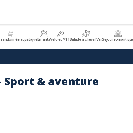
t randonnée aquatique
Enfants
Vélo et VTT
Balade à cheval Var
Séjour romantiqu
- Sport & aventure