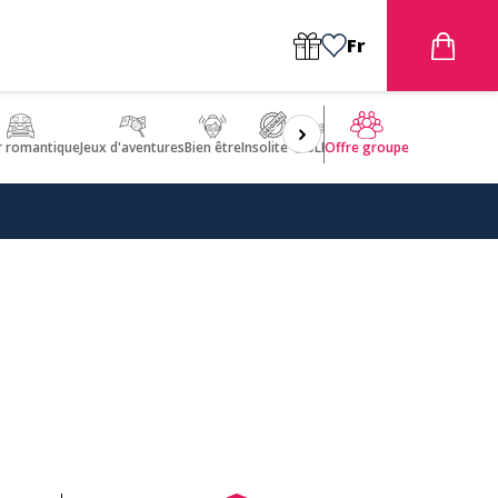
Fr
r romantique
Jeux d'aventures
Bien être
Insolite 🤩
ULM
Offre groupe