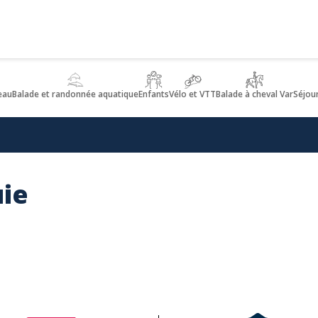
eau
Balade et randonnée aquatique
Enfants
Vélo et VTT
Balade à cheval Var
Séjou
uie