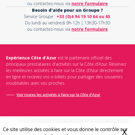
ou contactez-nous via
notre formulaire
Besoin d'aide pour un Groupe ?
Service Groupe :
+33 (0)4 94 19 10 64 ou 65
Du lundi au vendredi 9h-12h | 13h30-17h30
ou contactez-nous via
notre formulaire
Expérience Côte d'Azur
est le partenaire officiel des
principaux prestataires d'activités sur la Côte d'Azur. Réservez
les meilleures activités à faire sur la Côte d'Azur directement
en ligne et recevez vos e-billets pour partager des souvenirs
inoubliables avec vos proches.
Voir toutes les activités à faire sur la Côte d'Azur
Ce site utilise des cookies et vous donne le contrôle sur
X
M