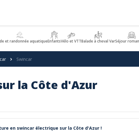
de et randonnée aquatique
Enfants
Vélo et VTT
Balade à cheval Var
Séjour roman
car
Swincar
sur la Côte d'Azur
ure en swincar électrique sur la Côte d'Azur !