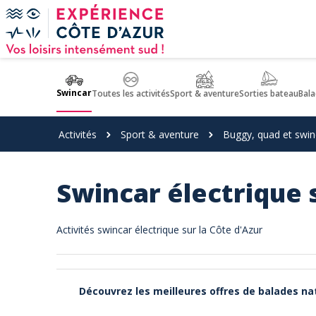
Panneau de gestion des cookies
Swincar
Toutes les activités
Sport & aventure
Sorties bateau
Bala
Activités
Sport & aventure
Buggy, quad et swin
Swincar électrique 
Activités swincar électrique sur la Côte d'Azur
Découvrez les meilleures offres de balades nat