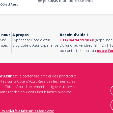
@ je saisis mon adresse email
 Côte d'Azur.
c nous
À propos
Besoin d'aide ?
vité
Expérience Côte d'Azur
+33 (0)4 94 19 10 60
(appel non 
vités
Blog Côte d'Azur Experience
Du lundi au vendredi 9h-12h | 
ou contactez-nous via
notre fo
 d'Azur
est le partenaire officiel des principaux
vités sur la Côte d'Azur. Réservez les meilleures
ur la Côte d'Azur directement en ligne et recevez
 partager des souvenirs inoubliables avec vos
les activités à faire sur la Côte d'Azur