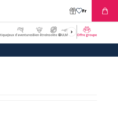
Fr
tique
Jeux d'aventures
Bien être
Insolite 🤩
ULM
Offre groupe