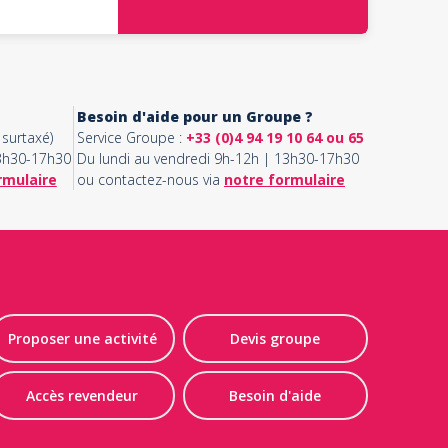
Besoin d'aide pour un Groupe ?
surtaxé)
Service Groupe :
+33 (0)4 94 19 10 64 ou 65
13h30-17h30
Du lundi au vendredi 9h-12h | 13h30-17h30
rmulaire
ou contactez-nous via
notre formulaire
Proposer une activité
Devis groupe
Accès revendeur
Besoin d'aide