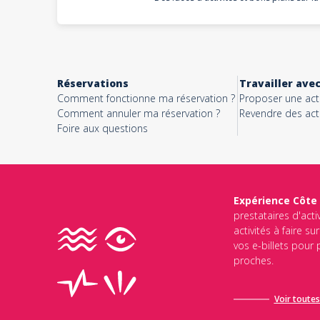
Réservations
Travailler ave
Comment fonctionne ma réservation ?
Proposer une acti
Comment annuler ma réservation ?
Revendre des acti
Foire aux questions
Expérience Côte
prestataires d'acti
activités à faire s
vos e-billets pour
proches.
Voir toutes 