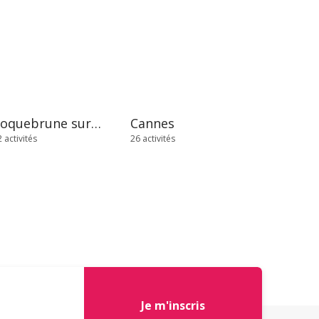
Roquebrune sur Argens
Cannes
 activités
26 activités
Je m'inscris