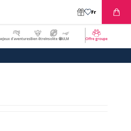
Fr
ue
Jeux d'aventures
Bien être
Insolite 🤩
ULM
Offre groupe