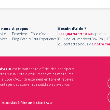
c nous
À propos
Besoin d'aide ?
vité
Expérience Côte d'Azur
+33 (0)4 94 19 10 60
(appel non 
vités
Blog Côte d'Azur Experience
Du lundi au vendredi 9h-12h | 
ou contactez-nous via
notre fo
 d'Azur
est le partenaire officiel des principaux
vités sur la Côte d'Azur. Réservez les meilleures
ur la Côte d'Azur directement en ligne et recevez
 partager des souvenirs inoubliables avec vos
les activités à faire sur la Côte d'Azur