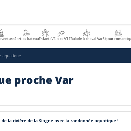
aventure
Sorties bateau
Enfants
Vélo et VTT
Balade à cheval Var
Séjour romantiq
e aquatique
ue proche Var
 de la rivière de la Siagne avec la randonnée aquatique !