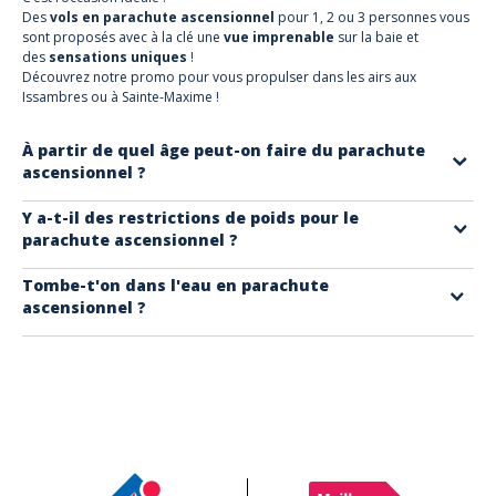
Des
vols en parachute ascensionnel
pour 1, 2 ou 3 personnes vous
sont proposés avec à la clé une
vue imprenable
sur la baie et
des
sensations uniques
!
Découvrez notre promo pour vous propulser dans les airs aux
Issambres ou à
Sainte-Maxime
!
À partir de quel âge peut-on faire du parachute
ascensionnel ?
Les vols sont accessibles dès l'âge de 3-4 ans selon les endroits, mais il
Y a-t-il des restrictions de poids pour le
parachute ascensionnel ?
est nécessaire d'être accompagné d'un adulte.
Les vols solo sont possibles à partir de 30 kg, avec un poids maximum
Tombe-t'on dans l'eau en parachute
ascensionnel ?
oscillant entre 230 et 270 kg.
Non, vous décollez de la plateforme du bateau et atterrissez à nouveau
sur la plateforme après le vol.