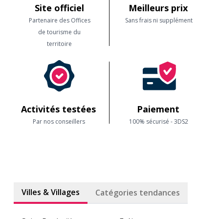
Site officiel
Meilleurs prix
Gants :
Des gants rembourrés peuvent améliorer votre confort et
Partenaire des Offices
Sans frais ni supplément
protéger vos mains en cas de chute.
de tourisme du
territoire
Lunettes de soleil :
Protégez vos yeux des rayons UV, de la
poussière et des débris avec des lunettes de soleil appropriées.
Crème solaire :
Appliquez une crème solaire à large spectre avec
un FPS élevé pour protéger votre peau contre les rayons UV nocifs.
Activités testées
Paiement
Par nos conseillers
100% sécurisé - 3DS2
Eau et collations :
Assurez-vous d'avoir suffisamment d'eau pour
rester hydraté tout au long de votre randonnée. Apportez
également des collations énergétiques pour maintenir votre niveau
d'énergie
Villes & Villages
Catégories tendances