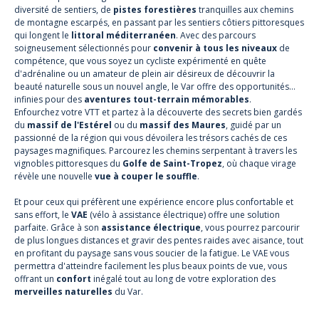
diversité de sentiers, de
pistes forestières
tranquilles aux chemins
de montagne escarpés, en passant par les sentiers côtiers pittoresques
qui longent le
littoral méditerranéen
. Avec des parcours
soigneusement sélectionnés pour
convenir à tous les niveaux
de
compétence, que vous soyez un cycliste expérimenté en quête
d'adrénaline ou un amateur de plein air désireux de découvrir la
beauté naturelle sous un nouvel angle, le Var offre des opportunités
infinies pour des
aventures tout-terrain mémorables
.
Enfourchez votre VTT et partez à la découverte des secrets bien gardés
du
massif de l'Estérel
ou du
massif des Maures
, guidé par un
passionné de la région qui vous dévoilera les trésors cachés de ces
paysages magnifiques. Parcourez les chemins serpentant à travers les
vignobles pittoresques du
Golfe de Saint-Tropez
, où chaque virage
révèle une nouvelle
vue à couper le souffle
.
Et pour ceux qui préfèrent une expérience encore plus confortable et
sans effort, le
VAE
(vélo à assistance électrique) offre une solution
parfaite. Grâce à son
assistance électrique
, vous pourrez parcourir
de plus longues distances et gravir des pentes raides avec aisance, tout
en profitant du paysage sans vous soucier de la fatigue. Le VAE vous
permettra d'atteindre facilement les plus beaux points de vue, vous
offrant un
confort
inégalé tout au long de votre exploration des
merveilles naturelles
du Var.