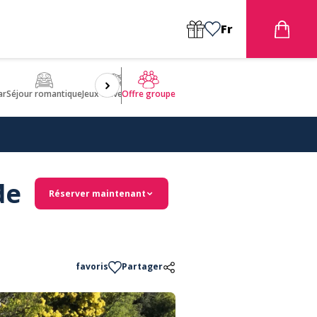
Fr
ar
Séjour romantique
Jeux d'aventures
Bien être
Insolite 🤩
ULM
Offre groupe
de
Réserver maintenant
favoris
Partager