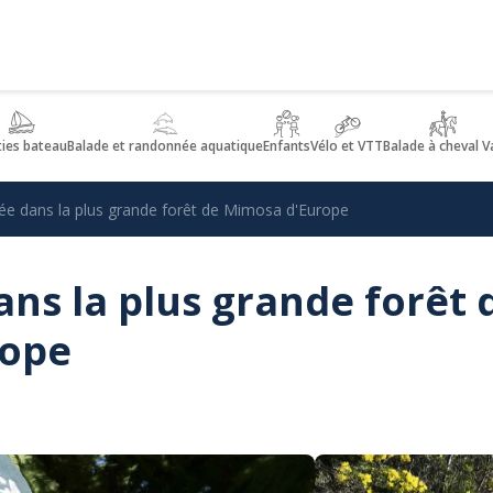
ties bateau
Balade et randonnée aquatique
Enfants
Vélo et VTT
Balade à cheval V
e dans la plus grande forêt de Mimosa d'Europe
ns la plus grande forêt 
rope