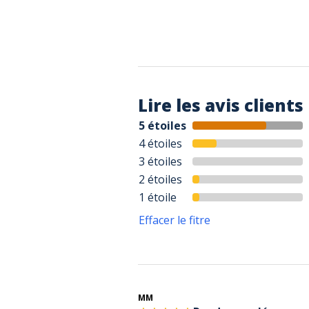
Lire les avis clients
5 étoiles
4 étoiles
3 étoiles
2 étoiles
1 étoile
Effacer le fitre
MM