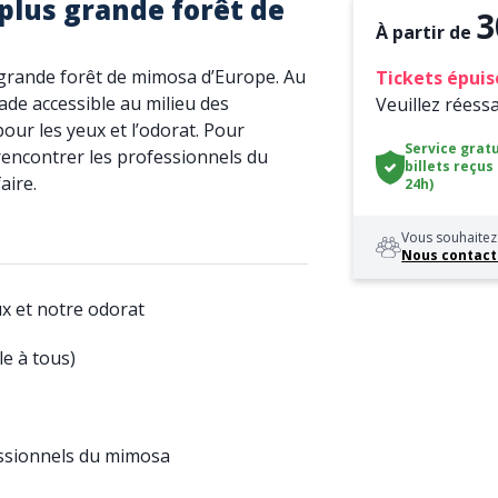
plus grande forêt de
3
À partir de
s grande forêt de mimosa d’Europe. Au
Tickets épuis
e accessible au milieu des
Veuillez réess
our les yeux et l’odorat. Pour
Service gratu
 rencontrer les professionnels du
billets reçus
aire.
24h)
Vous souhaitez 
Nous contact
ux et notre odorat
le à tous)
essionnels du mimosa