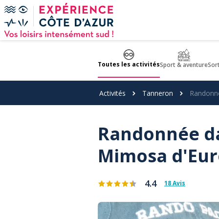
Panneau de gestion des cookies
Toutes les activités
Sport & aventure
Sor
Activités
Tanneron
Randonné
Randonnée da
Mimosa d'Eu
4.4
18 Avis