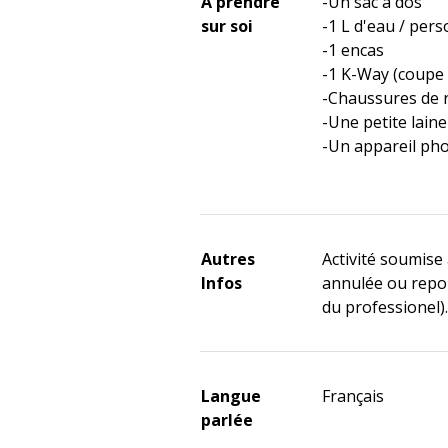
À prendre
-Un sac à dos
sur soi
-1 L d'eau / per
-1 encas
-1 K-Way (coupe
-Chaussures de
-Une petite lain
-Un appareil pho
Autres
Activité soumise
Infos
annulée ou repor
du professionel).
Langue
Français
parlée