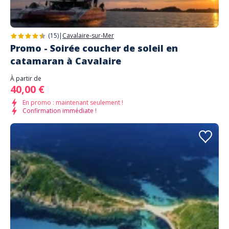
(15)
|
Cavalaire-sur-Mer
Promo - Soirée coucher de soleil en
catamaran à Cavalaire
À partir de
40,00 €
En promo : maintenant seulement !
Confirmation immédiate !