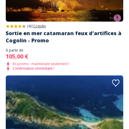
(4)
|
Cogolin
Sortie en mer catamaran feux d'artifices à
Cogolin - Promo
À partir de
105,00 €
En promo : maintenant seulement !
Confirmation immédiate !