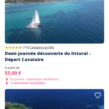
(16)
|
Cavalaire-sur-Mer
Demi-journée découverte du littoral -
Départ Cavalaire
À partir de
55,00 €
En promo : maintenant seulement !
Confirmation immédiate !