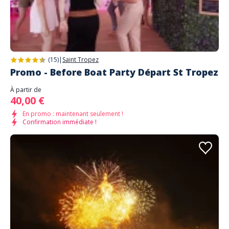
(15)
|
Saint Tropez
Promo - Before Boat Party Départ St Tropez
À partir de
40,00 €
En promo : maintenant seulement !
Confirmation immédiate !