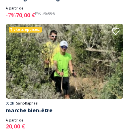
À partir de
PVC :
75,00 €
-7%
70,00 €
Tickets épuisés.
2h
|
Saint-Raphaël
marche bien-être
À partir de
20,00 €