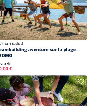
2h
|
Saint-Raphaël
eambuilding aventure sur la plage -
ROMO
partir de
0,00 €