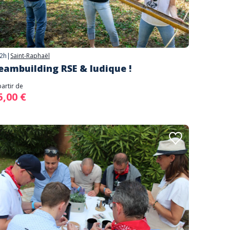
2h
|
Saint-Raphaël
eambuilding RSE & ludique !
partir de
5,00 €