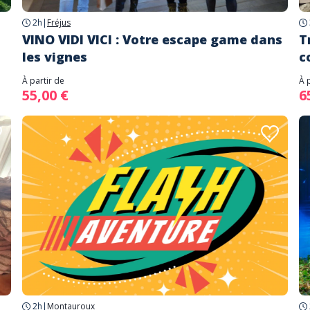
2h
|
Fréjus
VINO VIDI VICI : Votre escape game dans
T
les vignes
c
À partir de
À 
55,00 €
6
2h
|
Montauroux