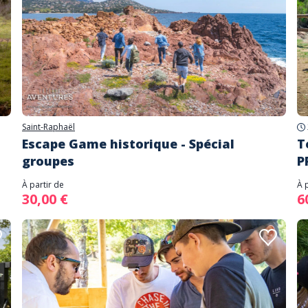
Saint-Raphaël
Escape Game historique - Spécial
T
groupes
P
À partir de
À 
30,00 €
6