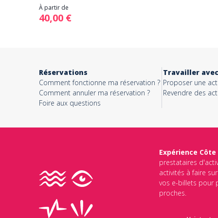
À partir de
40,00 €
Réservations
Travailler ave
Comment fonctionne ma réservation ?
Proposer une acti
Comment annuler ma réservation ?
Revendre des acti
Foire aux questions
Expérience Côte
prestataires d'acti
activités à faire s
vos e-billets pour
proches.