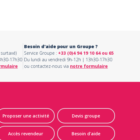
Besoin d'aide pour un Groupe ?
surtaxé)
Service Groupe :
+33 (0)4 94 19 10 64 ou 65
13h30-17h30
Du lundi au vendredi 9h-12h | 13h30-17h30
rmulaire
ou contactez-nous via
notre formulaire
Proposer une activité
Devis groupe
Accès revendeur
Besoin d'aide