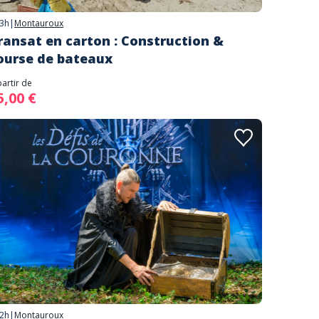
3h
|
Montauroux
ransat en carton : Construction &
ourse de bateaux
partir de
5,00 €
2h
|
Montauroux