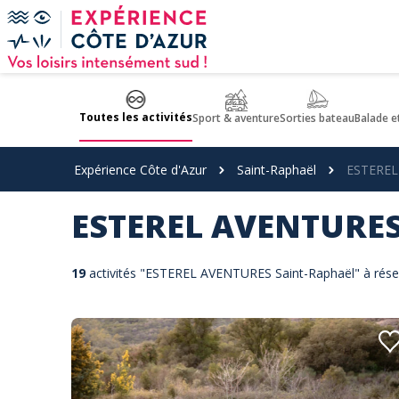
Panneau de gestion des cookies
Toutes les activités
Sport & aventure
Sorties bateau
Balade e
Expérience Côte d'Azur
Saint-Raphaël
ESTEREL
ESTEREL AVENTURE
19
activités "ESTEREL AVENTURES Saint-Raphaël" à réser