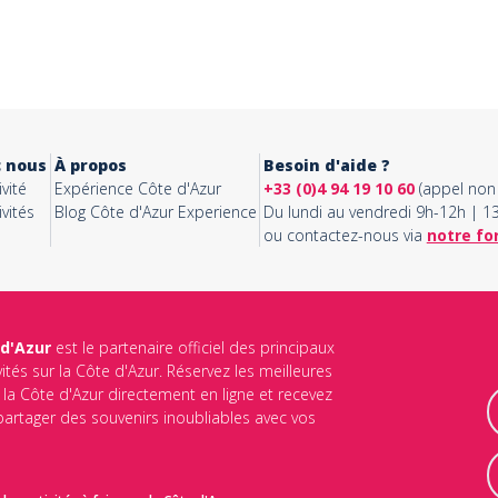
c nous
À propos
Besoin d'aide ?
vité
Expérience Côte d'Azur
+33 (0)4 94 19 10 60
(appel non 
vités
Blog Côte d'Azur Experience
Du lundi au vendredi 9h-12h | 
ou contactez-nous via
notre fo
 d'Azur
est le partenaire officiel des principaux
vités sur la Côte d'Azur. Réservez les meilleures
ur la Côte d'Azur directement en ligne et recevez
 partager des souvenirs inoubliables avec vos