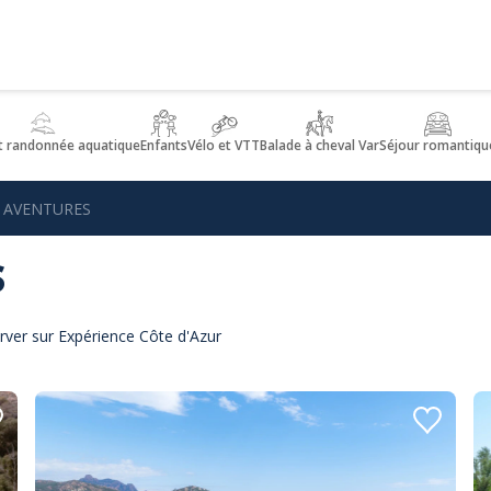
t randonnée aquatique
Enfants
Vélo et VTT
Balade à cheval Var
Séjour romantiqu
 AVENTURES
S
ver sur Expérience Côte d'Azur