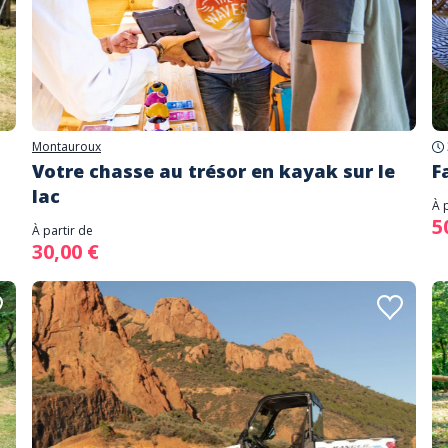
Montauroux
Votre chasse au trésor en kayak sur le
F
lac
À 
5
À partir de
30,00 €