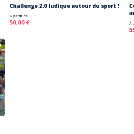
Challenge 2.0 ludique autour du sport !
C
m
À partir de
50,00 €
À 
5