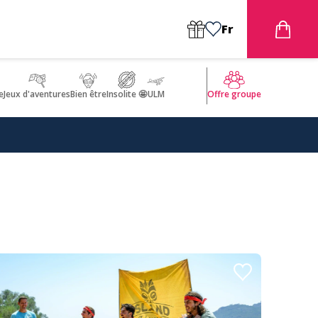
Fr
e
Jeux d'aventures
Bien être
Insolite 🤩
ULM
Offre groupe