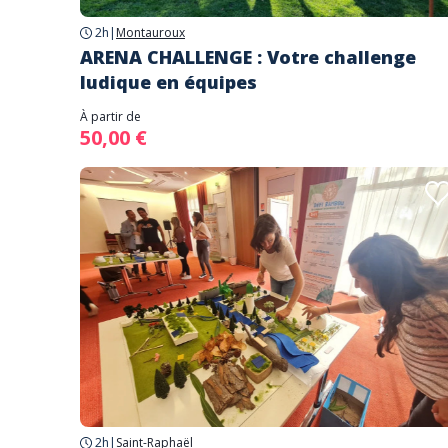
2h
|
Montauroux
ARENA CHALLENGE : Votre challenge
ludique en équipes
À partir de
50,00 €
2h
|
Saint-Raphaël