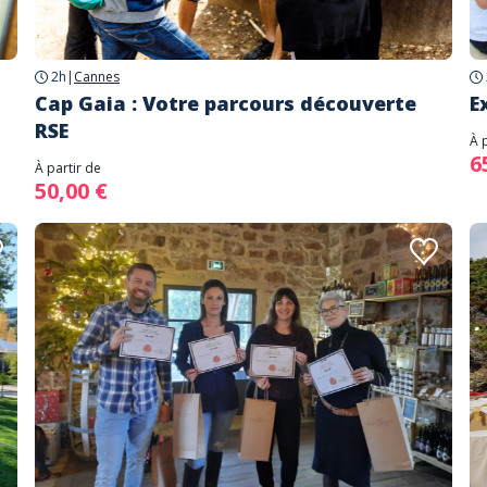
2h
|
Cannes
Cap Gaia : Votre parcours découverte
E
RSE
À 
6
À partir de
50,00 €