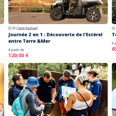
3h
|
Saint-Raphaël
Journée 2 en 1 : Découverte de l'Estérel
T
entre Terre &Mer
À 
6
À partir de
120,00 €