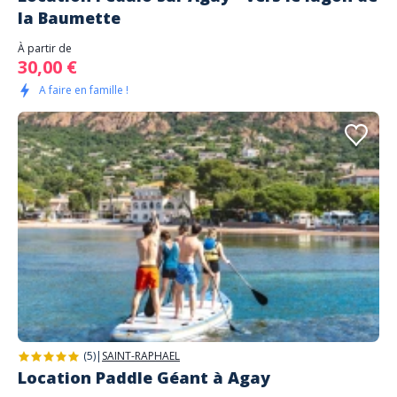
la Baumette
À partir de
30,00 €
A faire en famille !
(5)
|
SAINT-RAPHAEL
Location Paddle Géant à Agay