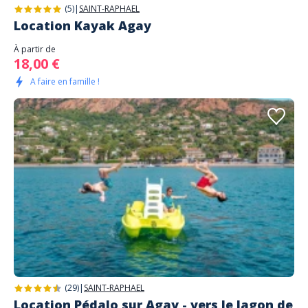
(5)
|
SAINT-RAPHAEL
Location Kayak Agay
À partir de
18,00 €
A faire en famille !
(29)
|
SAINT-RAPHAEL
Location Pédalo sur Agay - vers le lagon de