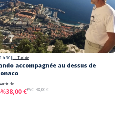
1 h 30
|
La Turbie
ando accompagnée au dessus de
onaco
partir de
PVC :
40,00 €
5%
38,00 €