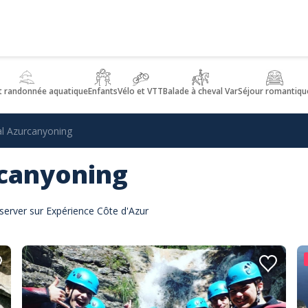
t randonnée aquatique
Enfants
Vélo et VTT
Balade à cheval Var
Séjour romantiqu
al Azurcanyoning
rcanyoning
server sur Expérience Côte d'Azur