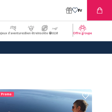
Fr
e
Jeux d'aventures
Bien être
Insolite 🤩
ULM
Offre groupe
Promo