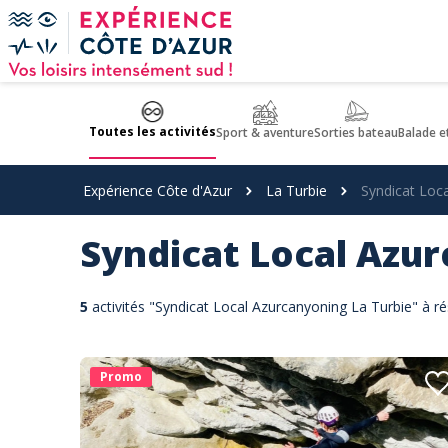
Panneau de gestion des cookies
Toutes les activités
Sport & aventure
Sorties bateau
Balade e
Expérience Côte d'Azur
La Turbie
Syndicat Loc
Syndicat Local Azu
5
activités "Syndicat Local Azurcanyoning La Turbie" à ré
Promo