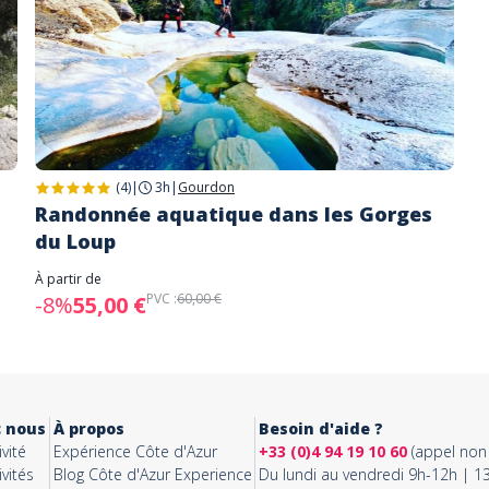
(4)
|
3h
|
Gourdon
Randonnée aquatique dans les Gorges
du Loup
À partir de
PVC :
60,00 €
-8%
55,00 €
c nous
À propos
Besoin d'aide ?
vité
Expérience Côte d'Azur
+33 (0)4 94 19 10 60
(appel non 
vités
Blog Côte d'Azur Experience
Du lundi au vendredi 9h-12h | 