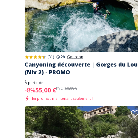
(31)
|
2h
|
Gourdon
Canyoning découverte | Gorges du Lou
(Niv 2) - PROMO
À partir de
PVC :
60,00 €
-8%
55,00 €
En promo : maintenant seulement !