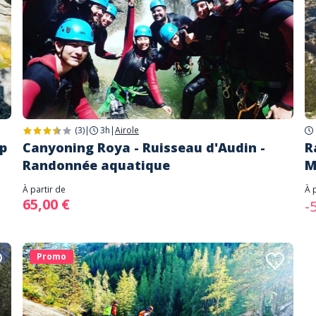
(3)
|
3h
|
Airole
p
Canyoning Roya - Ruisseau d'Audin -
R
Randonnée aquatique
M
À partir de
À 
65,00 €
-
Promo