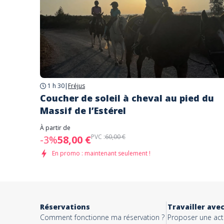
1 h 30
|
Fréjus
Coucher de soleil à cheval au pied du
Massif de l’Estérel
À partir de
PVC :
60,00 €
-3%
58,00 €
En promo : maintenant seulement !
Réservations
Travailler ave
Comment fonctionne ma réservation ?
Proposer une acti