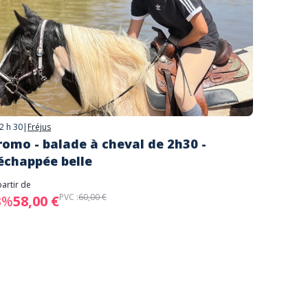
2 h 30
|
Fréjus
romo - balade à cheval de 2h30 -
'échappée belle
partir de
PVC :
60,00 €
3%
58,00 €