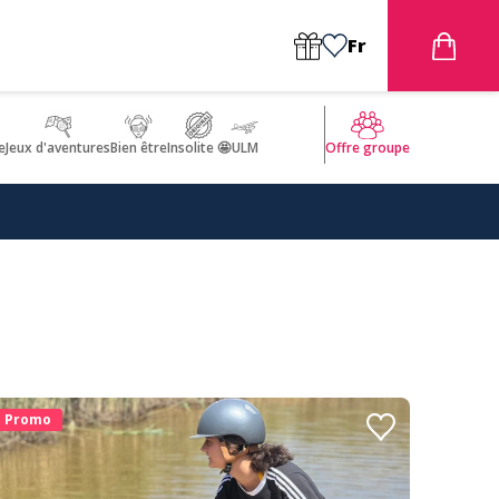
Fr
e
Jeux d'aventures
Bien être
Insolite 🤩
ULM
Offre groupe
Promo