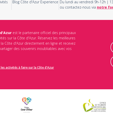
vités
Blog Côte d'Azur Experience
Du lundi au vendredi 9h-12h | 
ou contactez-nous via
notre fo
 d'Azur
est le partenaire officiel des principaux
vités sur la Côte d'Azur. Réservez les meilleures
ur la Côte d'Azur directement en ligne et recevez
 partager des souvenirs inoubliables avec vos
les activités à faire sur la Côte d'Azur