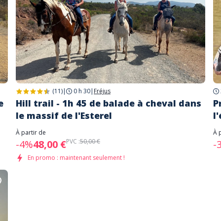
(11)
|
0 h 30
|
Fréjus
e
Hill trail - 1h 45 de balade à cheval dans
P
le massif de l'Esterel
l
À partir de
À 
PVC :
50,00 €
-4%
48,00 €
-
En promo : maintenant seulement !