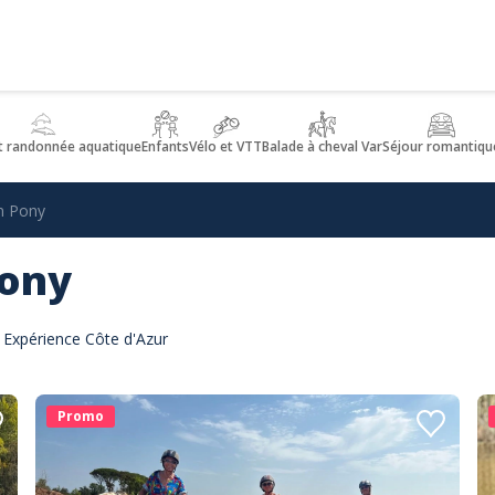
t randonnée aquatique
Enfants
Vélo et VTT
Balade à cheval Var
Séjour romantiqu
rn Pony
Pony
r Expérience Côte d'Azur
Promo