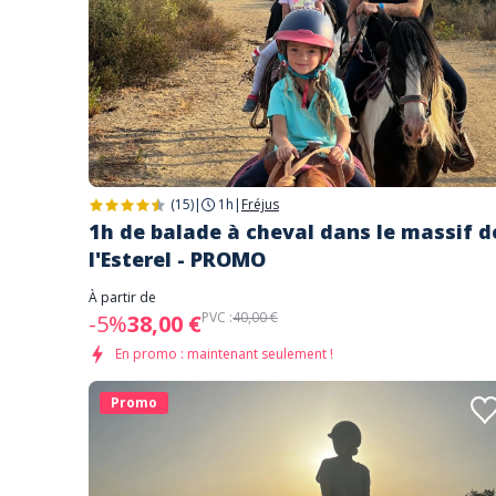
(15)
|
1h
|
Fréjus
1h de balade à cheval dans le massif d
l'Esterel - PROMO
À partir de
PVC :
40,00 €
-5%
38,00 €
En promo : maintenant seulement !
Promo