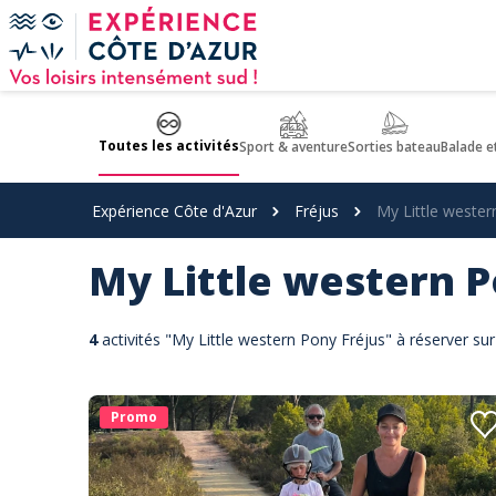
Panneau de gestion des cookies
Toutes les activités
Sport & aventure
Sorties bateau
Balade e
Expérience Côte d'Azur
Fréjus
My Little weste
My Little western 
4
activités "My Little western Pony Fréjus" à réserver su
Promo