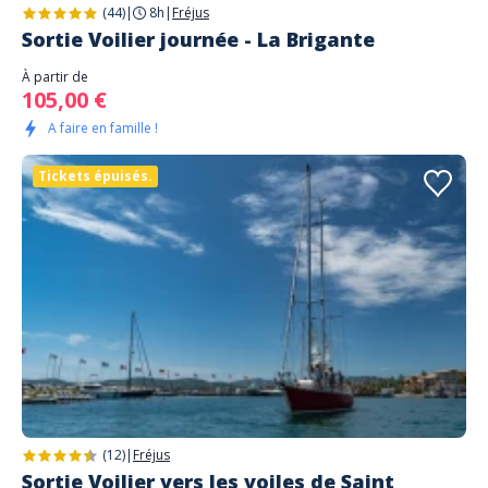
(44)
|
8h
|
Fréjus
Sortie Voilier journée - La Brigante
À partir de
105,00 €
A faire en famille !
Tickets épuisés.
(12)
|
Fréjus
Sortie Voilier vers les voiles de Saint