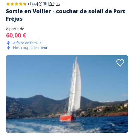
(144)
|
3h
|
Fréjus
Sortie en Voilier - coucher de soleil de Port
Fréjus
À partir de
60,00 €
A faire en famille !
Nos coups de coeur