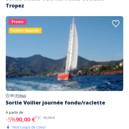
Tropez
Promo
Tickets épuisés.
8h
|
Fréjus
Sortie Voilier journée fondu/raclette
À partir de
PVC :
95,00 €
-5%
90,00 €
Nos coups de coeur