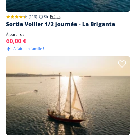
(113)
|
3h
|
Fréjus
Sortie Voilier 1/2 journée - La Brigante
À partir de
60,00 €
A faire en famille !