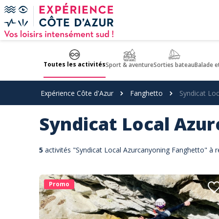
Panneau de gestion des cookies
Toutes les activités
Sport & aventure
Sorties bateau
Balade e
Expérience Côte d'Azur
Fanghetto
Syndicat Lo
Syndicat Local Azu
5
activités "Syndicat Local Azurcanyoning Fanghetto" à r
Promo