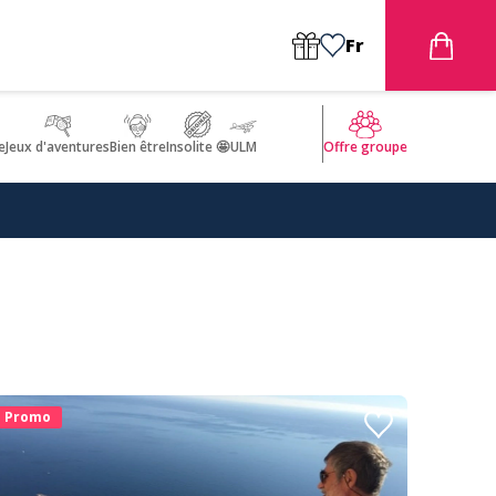
Fr
e
Jeux d'aventures
Bien être
Insolite 🤩
ULM
Offre groupe
Promo