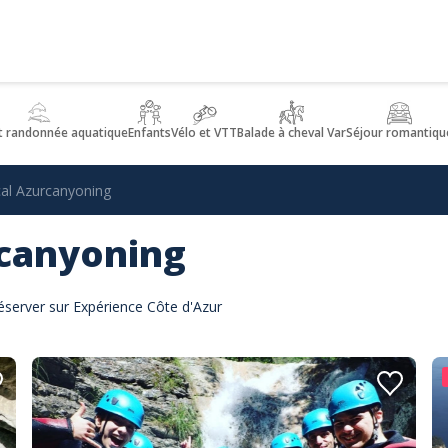
t randonnée aquatique
Enfants
Vélo et VTT
Balade à cheval Var
Séjour romantiqu
cal Azurcanyoning
rcanyoning
éserver sur Expérience Côte d'Azur