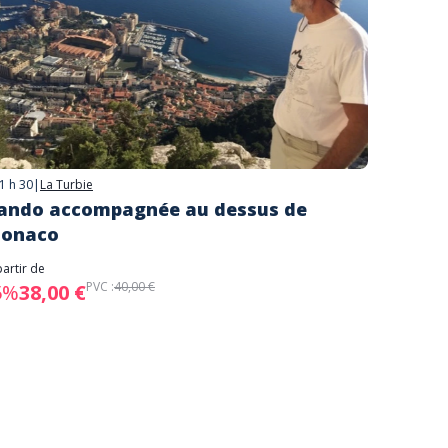
1 h 30
|
La Turbie
ando accompagnée au dessus de
onaco
partir de
PVC :
40,00 €
5%
38,00 €