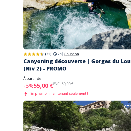
(31)
|
2h
|
Gourdon
Canyoning découverte | Gorges du Lou
(Niv 2) - PROMO
À partir de
PVC :
60,00 €
-8%
55,00 €
En promo : maintenant seulement !