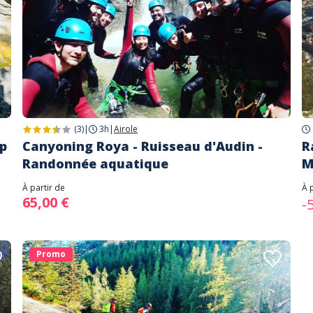
(3)
|
3h
|
Airole
p
Canyoning Roya - Ruisseau d'Audin -
R
Randonnée aquatique
M
À partir de
À 
65,00 €
-
Promo