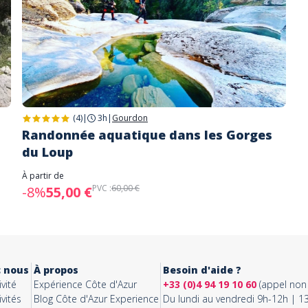
(4)
|
3h
|
Gourdon
Randonnée aquatique dans les Gorges
du Loup
À partir de
PVC :
60,00 €
-8%
55,00 €
c nous
À propos
Besoin d'aide ?
vité
Expérience Côte d'Azur
+33 (0)4 94 19 10 60
(appel non 
vités
Blog Côte d'Azur Experience
Du lundi au vendredi 9h-12h | 