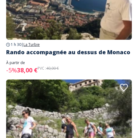
1 h 30
|
La Turbie
Rando accompagnée au dessus de Monaco
À partir de
PVC :
40,00 €
-5%
38,00 €