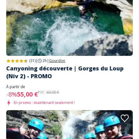
(31)
|
2h
|
Gourdon
Canyoning découverte | Gorges du Loup
(Niv 2) - PROMO
À partir de
PVC :
60,00 €
-8%
55,00 €
En promo : maintenant seulement !