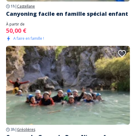
1h
|
Castellane
Canyoning facile en famille spécial enfant
À partir de
50,00 €
A faire en famille !
3h
|
Gréolières