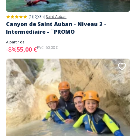
(1)
|
3h
|
Saint-Auban
Canyon de Saint Auban - Niveau 2 -
Intermédiaire - ¨PROMO
À partir de
PVC :
60,00 €
-8%
55,00 €