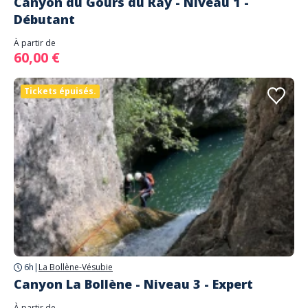
Canyon du Gours du Ray - Niveau 1 -
Débutant
À partir de
60,00 €
Tickets épuisés.
6h
|
La Bollène-Vésubie
Canyon La Bollène - Niveau 3 - Expert
À partir de