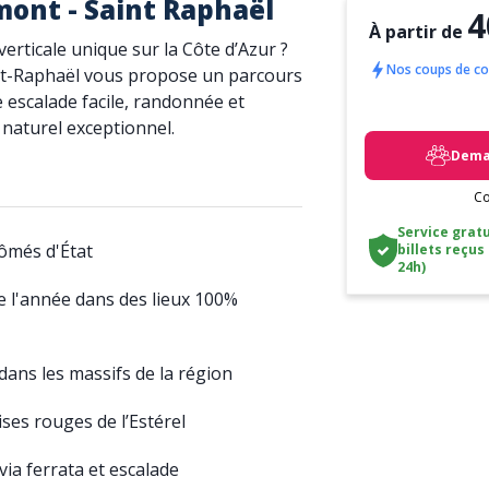
mont - Saint Raphaël
4
À partir de
erticale unique sur la Côte d’Azur ?
Nos coups de c
nt-Raphaël vous propose un parcours
 escalade facile, randonnée et
 naturel exceptionnel.
Deman
Co
Service gratu
ômés d'État
billets reçus
24h)
te l'année dans des lieux 100%
ans les massifs de la région
ses rouges de l’Estérel
ia ferrata et escalade