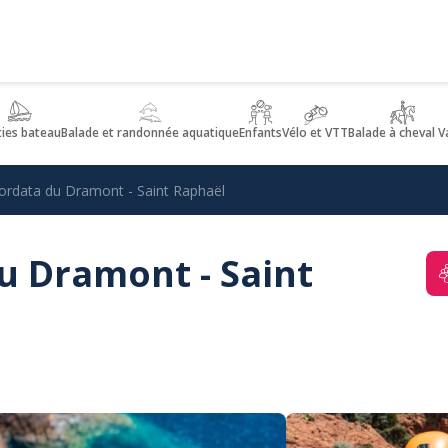
ties bateau
Balade et randonnée aquatique
Enfants
Vélo et VTT
Balade à cheval V
Cordata du Dramont - Saint Raphaël
u Dramont - Saint