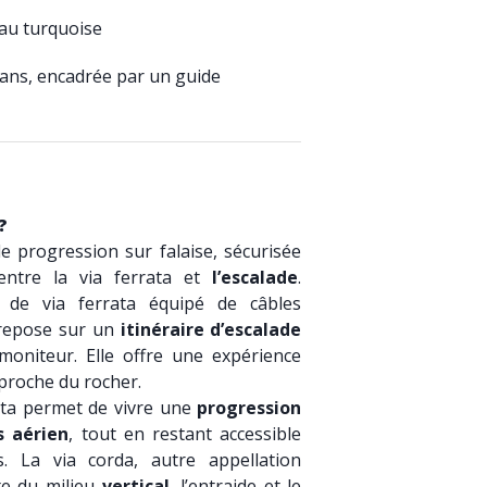
eau turquoise
0 ans, encadrée par un guide
?
de progression sur falaise, sécurisée
entre la via ferrata et
l’escalade
.
 de via ferrata équipé de câbles
a repose sur un
itinéraire d’escalade
oniteur. Elle offre une expérience
 proche du rocher.
rata permet de vivre une
progression
s aérien
, tout en restant accessible
. La via corda, autre appellation
rte du milieu
vertical
, l’entraide et le