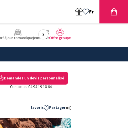
Fr
ar
Séjour romantique
Jeux d'aventures
Bien être
Insolite 🤩
ULM
Offre groupe
Demandez un devis personnalisé
Contact au 04 94 19 10 64
favoris
Partager