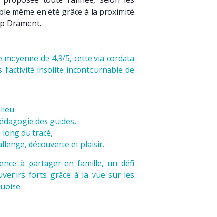
 proposée toute l’année, selon les
ble même en été grâce à la proximité
cap Dramont.
e moyenne de 4,9/5, cette via cordata
’activité insolite incontournable de
lieu,
pédagogie des guides,
u long du tracé,
allenge, découverte et plaisir.
nce à partager en famille, un défi
uvenirs forts grâce à la vue sur les
quoise.