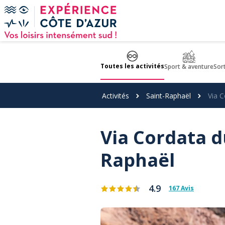
Panneau de gestion des cookies
Toutes les activités
Sport & aventure
Sor
Activités
Saint-Raphaël
Via 
Via Cordata d
Raphaël
4.9
167 Avis