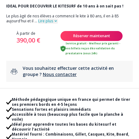
IDEAL POUR DECOUVRIR LE KITESURF de 10 ans à on sait pas !
Le plus àgé de nos élèves a commencé le kite à 80 ans, il en à 85
aujourd'hui et il
...
Lire plus
À partir de
Réserver maintenant
390,00 €
Service gratuit - Meilleur prix garanti -
vos billets reçus dès validation du
prestataire (sous 24h)
Vous souhaitez effectuer cette activité en
groupe ?
Nous contacter
Méthode pédagogique unique en france qui permet de tirer
ses premiers bords en 4-5 leçons
Sensations fortes et plaisirs immédiats
Accessible à tous (beaucoup plus facile que la planche à
voile)
Idéal pour apprendre toutes les bases du kitesurf et
découvrir l'activité
Matériel fourni : Combinaisons, Gillet, Casques, Kite, Board,