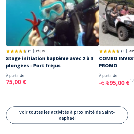
(5)
|
Fréjus
(3)
|
Sai
Stage initiation baptême avec 2 à 3
COMBO INVEST
plongées - Port fréjus
PROMO
À partir de
À partir de
75,00 €
PV
-6%
95,00 €
Voir toutes les activités à proximité de Saint-
Raphaël