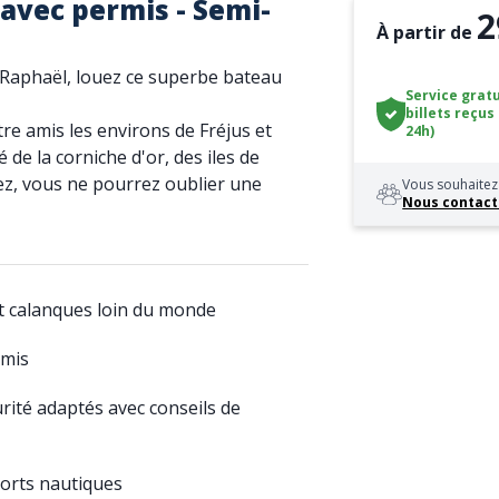
avec permis - Semi-
2
À partir de
 Raphaël, louez ce superbe bateau
Service gratu
billets reçus
re amis les environs de Fréjus et
24h)
de la corniche d'or, des iles de
ez, vous ne pourrez oublier une
Vous souhaitez 
Nous contact
t calanques loin du monde
amis
urité adaptés avec conseils de
sports nautiques