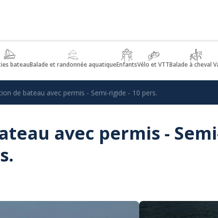
ties bateau
Balade et randonnée aquatique
Enfants
Vélo et VTT
Balade à cheval V
ion de bateau avec permis - Semi-rigide - 10 pers.
ateau avec permis - Semi
s.