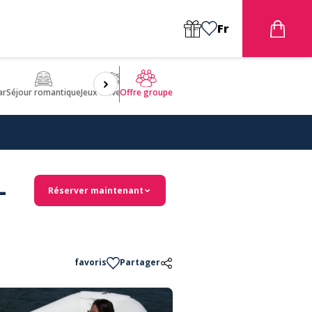
Fr
ar
Séjour romantique
Jeux d'aventures
Bien être
Insolite 🤩
ULM
Offre groupe
-
Réserver maintenant
favoris
Partager