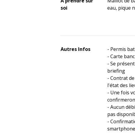
À prendre sur
Maillot de ba
soi
eau, pique ni
Autres Infos
- Permis bat
- Carte banc
- Se présent
briefing
- Contrat de
l'état des li
- Une fois v
confirmerons
- Aucun débit
pas disponi
- Confirmati
smartphone,