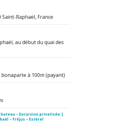
0 Saint-Raphaël, France
phaël, au début du quai des
 bonaparte à 100m (payant)
0m
 bateau – Excursion privatisée |
aël – Fréjus – Estérel