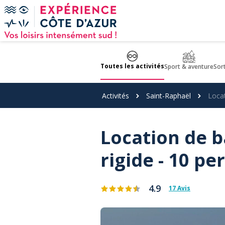
Panneau de gestion des cookies
Toutes les activités
Sport & aventure
Sor
Activités
Saint-Raphaël
Locat
Location de b
rigide - 10 per
4.9
17 Avis