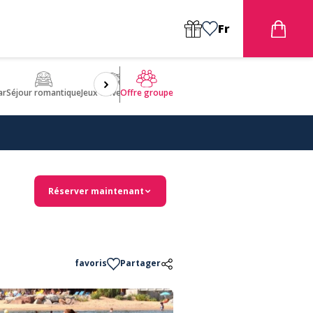
Fr
ar
Séjour romantique
Jeux d'aventures
Bien être
Insolite 🤩
ULM
Offre groupe
Réserver maintenant
favoris
Partager