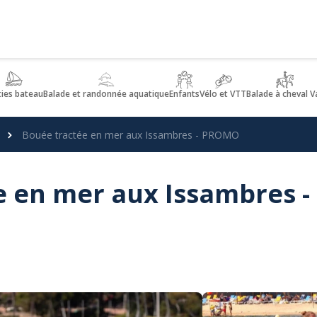
ties bateau
Balade et randonnée aquatique
Enfants
Vélo et VTT
Balade à cheval V
Bouée tractée en mer aux Issambres - PROMO
 en mer aux Issambres -