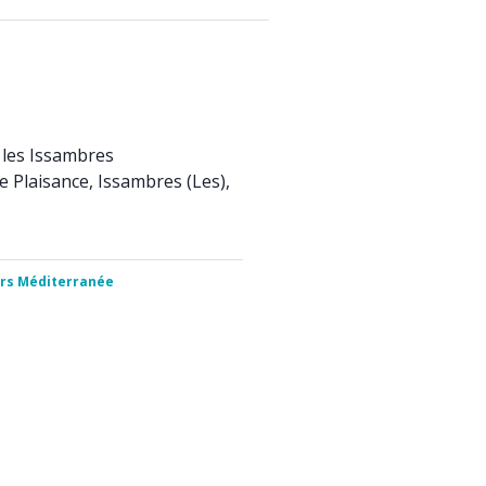
 les Issambres
e Plaisance, Issambres (Les),
irs Méditerranée