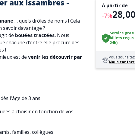
er aux Issambres -
À partir de
28,00
-7%
Banane
… quels drôles de noms ! Cela
n savoir davantage ?
Service gratu
agit de
bouées tractées.
Nous
billets reçus
ue chacune d’entre elle procure des
24h)
s !
mieux est de
venir les découvrir par
Vous souhaitez 
Nous contact
 dès l'âge de 3 ans
ées à choisir en fonction de vos
amis, familles, collègues