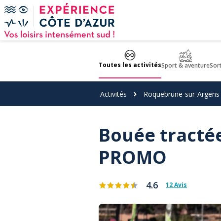
Panneau de gestion des cookies
Toutes les activités
Sport & aventure
Sor
Activités
Roquebrune-sur-Argens
Bouée tractée
PROMO
4.6
12 Avis