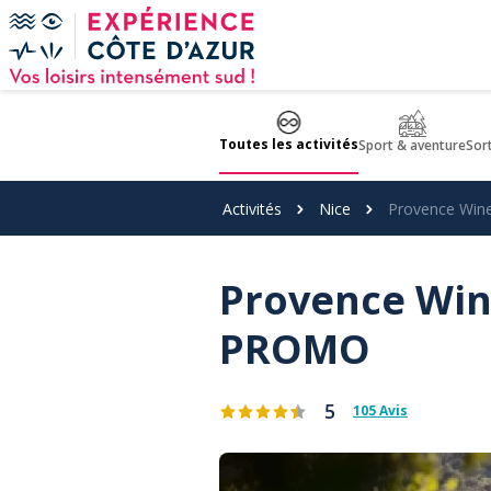
Panneau de gestion des cookies
Toutes les activités
Sport & aventure
Sor
Activités
Nice
Provence Wine
Provence Wine 
PROMO
5
105 Avis