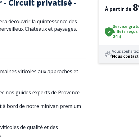
 Circuit privatisé -
8
À partir de
era découvrir la quintessence des
Service gratu
merveilleux Châteaux et paysages.
billets reçus
24h)
Vous souhaitez 
Nous contact
omaines viticoles aux approches et
vec nos guides experts de Provence.
 à bord de notre minivan premium
ticoles de qualité et des
s.