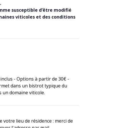
.
amme susceptible d’être modifié
maines viticoles et des conditions
nclus - Options à partir de 30€ -
met dans un bistrot typique du
s un domaine viticole.
 votre lieu de résidence : merci de
oyer l'adresse par mail.