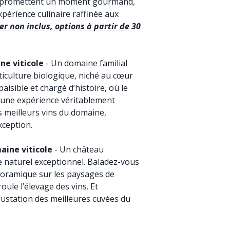
e promettent un moment gourmand,
érience culinaire raffinée aux
r non inclus, options à partir de 30
ne viticole
- Un domaine familial
viticulture biologique, niché au cœur
paisible et chargé d’histoire, où le
une expérience véritablement
s meilleurs vins du domaine,
xception.
aine viticole
- Un château
re naturel exceptionnel. Baladez-vous
noramique sur les paysages de
oule l’élevage des vins. Et
ustation des meilleures cuvées du