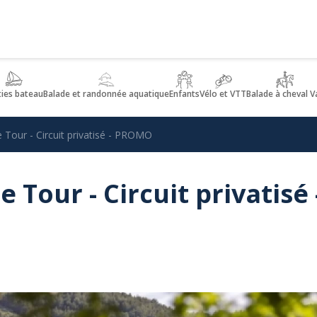
ties bateau
Balade et randonnée aquatique
Enfants
Vélo et VTT
Balade à cheval V
 Tour - Circuit privatisé - PROMO
Tour - Circuit privatisé 