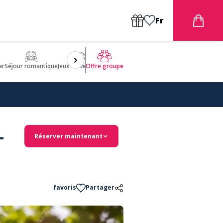
Fr
ar
Séjour romantique
Jeux d'aventures
Bien être
Insolite 🤩
ULM
Offre groupe
-
Réserver maintenant
favoris
Partager