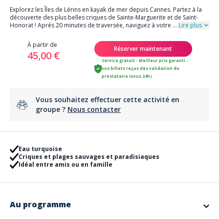
Explorez les Îles de Lérins en kayak de mer depuis Cannes. Partez à la
découverte des plus belles criques de Sainte-Marguerite et de Saint-
Honorat ! Aprés 20 minutes de traversée, naviguez à votre
...
Lire plus
À partir de
Réserver maintenant
45,00 €
Service gratuit - Meilleur prix garanti -
vos billets reçus dès validation du
prestataire (sous 24h)
Vous souhaitez effectuer cette activité en
groupe ?
Nous contacter
Eau turquoise
Criques et plages sauvages et paradisiaques
Idéal entre amis ou en famille
Au programme
Découvrez les îles de Lérins en kayak de mer ! Compter environ 2h30