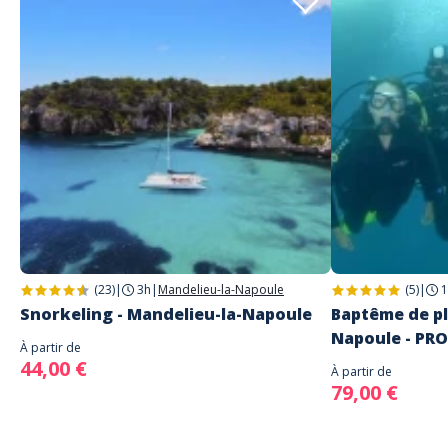
(23)
|
3h
|
Mandelieu-la-Napoule
(5)
|
1
Snorkeling - Mandelieu-la-Napoule
Baptême de pl
Napoule - PR
À partir de
44,00 €
À partir de
79,00 €