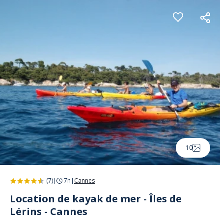
Panneau de gestion des cookies
10
(7)
|
7h
|
Cannes
Location de kayak de mer - Îles de
Lérins - Cannes