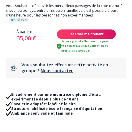
Vous souhaitez découvrir les merveilleux paysages de la cote d'azur à
cheval ou poneys, entre amis ou en famille, cela est possible à partir
d'une heure pour les personnes non expérimentées ..
...
Lire plus
À partir de
Réserver maintenant
35,00 €
Service gratuit - Meilleur prix garanti -
vos billets reçus dès validation du
prestataire (sous 24h)
Vous souhaitez effectuer cette activité en
groupe ?
Nous contacter
Encadrement par une monitrice diplômé d'état,
expérimentée depuis plus de 10 ans
Cavalerie adaptée: labélisé loisirs
Structure labélisée école française d'équitation
Ambiance conviviale et familiale