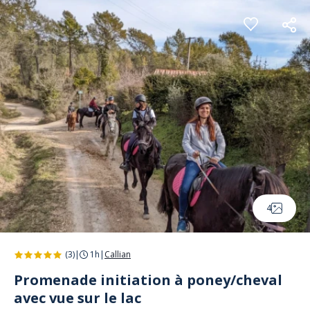
Panneau de gestion des cookies
4
(3)
|
1h
|
Callian
Promenade initiation à poney/cheval
avec vue sur le lac