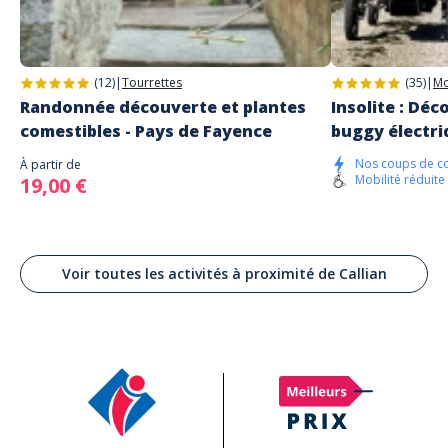
(12)
|
Tourrettes
(35)
|
Mo
Randonnée découverte et plantes
Insolite : Dé
comestibles - Pays de Fayence
buggy électri
Nos coups de c
À partir de
Mobilité réduite
19,00 €
Voir toutes les activités à proximité de Callian