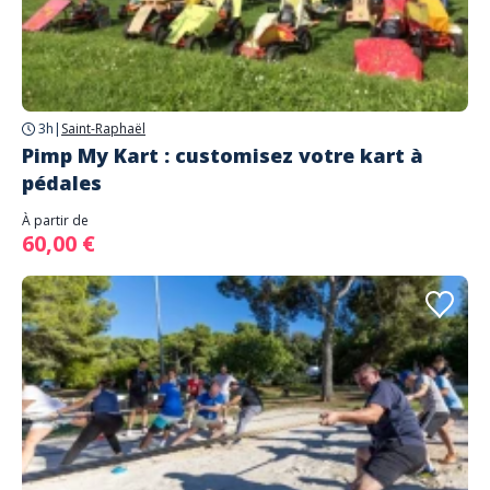
3h
|
Saint-Raphaël
Pimp My Kart : customisez votre kart à
pédales
À partir de
60,00 €