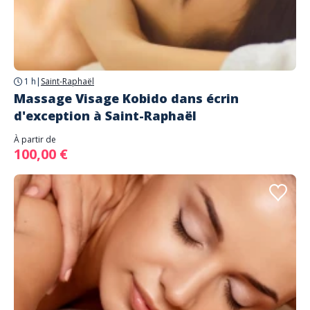
1 h
|
Saint-Raphaël
Massage Visage Kobido dans écrin
d'exception à Saint-Raphaël
À partir de
100,00 €