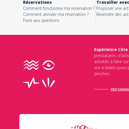
Réservations
Travailler ave
Comment fonctionne ma réservation ?
Proposer une acti
Comment annuler ma réservation ?
Revendre des acti
Foire aux questions
Expérience Côte
prestataires d'acti
activités à faire s
vos e-billets pour
proches.
Voir toutes 