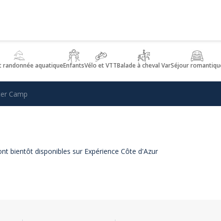
t randonnée aquatique
Enfants
Vélo et VTT
Balade à cheval Var
Séjour romantiqu
ter Camp
ont bientôt disponibles sur Expérience Côte d'Azur