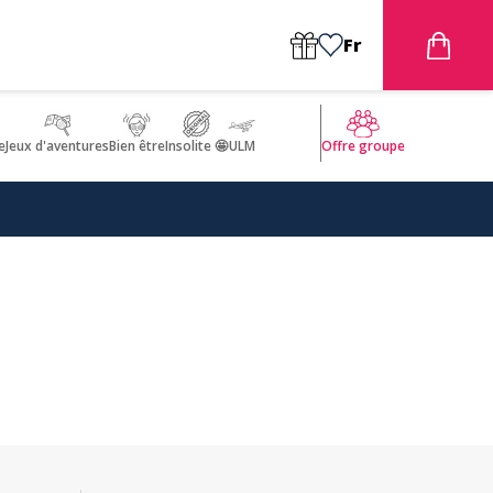
Fr
e
Jeux d'aventures
Bien être
Insolite 🤩
ULM
Offre groupe