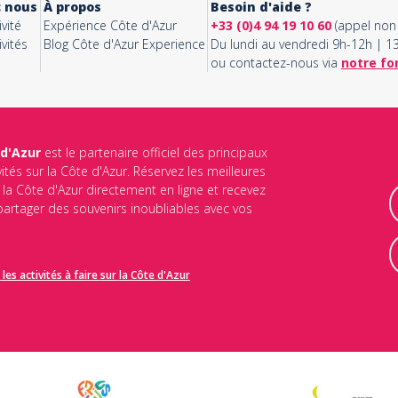
c nous
À propos
Besoin d'aide ?
vité
Expérience Côte d'Azur
+33 (0)4 94 19 10 60
(appel non 
vités
Blog Côte d'Azur Experience
Du lundi au vendredi 9h-12h | 
ou contactez-nous via
notre fo
 d'Azur
est le partenaire officiel des principaux
vités sur la Côte d'Azur. Réservez les meilleures
ur la Côte d'Azur directement en ligne et recevez
 partager des souvenirs inoubliables avec vos
les activités à faire sur la Côte d'Azur