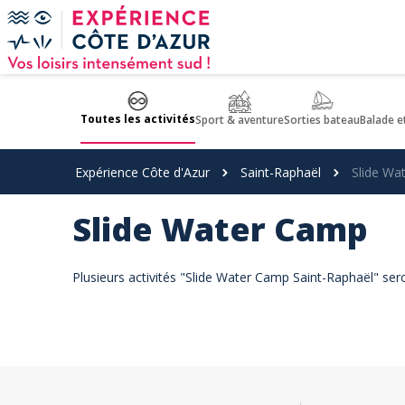
Panneau de gestion des cookies
Toutes les activités
Sport & aventure
Sorties bateau
Balade e
Expérience Côte d'Azur
Saint-Raphaël
Slide Wa
Slide Water Camp
Plusieurs activités "Slide Water Camp Saint-Raphaël" ser