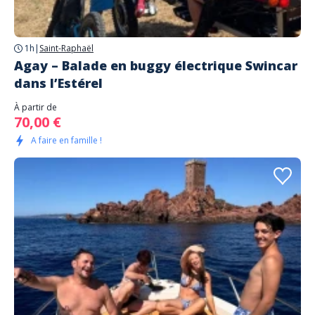
1h
|
Saint-Raphaël
Agay – Balade en buggy électrique Swincar
dans l’Estérel
À partir de
70,00 €
A faire en famille !