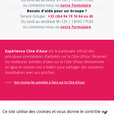
ou contactez-nous via
notre formulaire
Besoin d'aide pour un Groupe ?
Service Groupe :
+33 (0)4 94 19 10 64 ou 65
Du lundi au vendredi 9h-12h | 13h30-17h30
ou contactez-nous via
notre formulaire
Expérience Côte d'Azur
est le partenaire officiel des
principaux prestataires d'activités sur la Côte d'Azur. Réservez
les meilleures activités à faire sur la Côte d'Azur directement
en ligne et recevez vos e-billets pour partager des souvenirs
inoubliables avec vos proches.
Voir toutes les activités à faire sur la Côte d'Azur
Ce site utilise des cookies et vous donne le contrôle sur
X
M