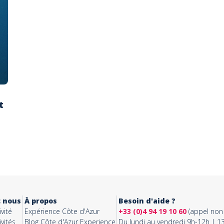
t
c nous
À propos
Besoin d'aide ?
vité
Expérience Côte d'Azur
+33 (0)4 94 19 10 60
(appel non 
vités
Blog Côte d'Azur Experience
Du lundi au vendredi 9h-12h | 