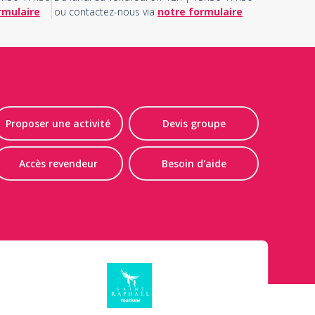
rmulaire
ou contactez-nous via
notre formulaire
Proposer une activité
Devis groupe
Accès revendeur
Besoin d'aide