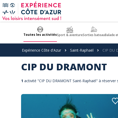
Panneau de gestion des cookies
Toutes les activités
Sport & aventure
Sorties bateau
Balade e
Expérience Côte d'Azur
Saint-Raphaël
CIP DU
CIP DU DRAMONT
1
activité "CIP DU DRAMONT Saint-Raphaël" à réserver s