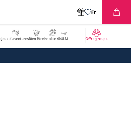
Fr
e
Jeux d'aventures
Bien être
Insolite 🤩
ULM
Offre groupe