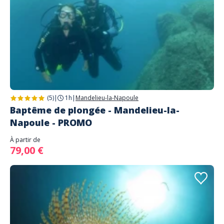
(5)
|
1h
|
Mandelieu-la-Napoule
Baptême de plongée - Mandelieu-la-
Napoule - PROMO
À partir de
79,00 €