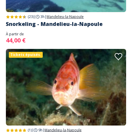
(23)
|
3h
|
Mandelieu-la-Napoule
Snorkeling - Mandelieu-la-Napoule
À partir de
44,00 €
Tickets épuisés.
(1)
|
9h
|
Mandelieu-la-Napoule