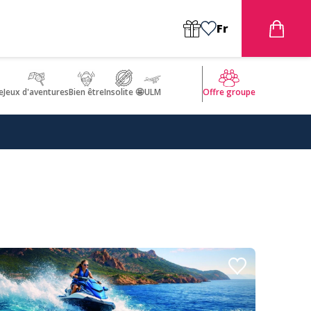
Fr
e
Jeux d'aventures
Bien être
Insolite 🤩
ULM
Offre groupe