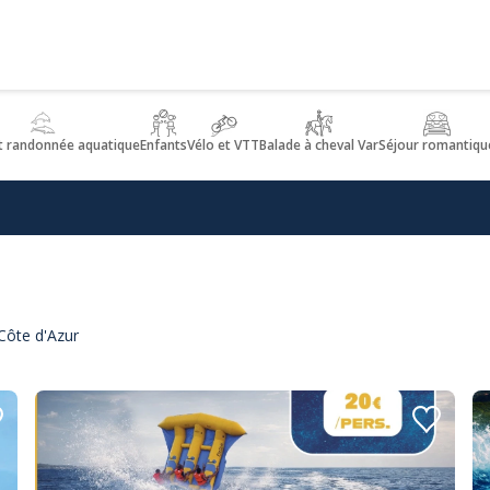
t randonnée aquatique
Enfants
Vélo et VTT
Balade à cheval Var
Séjour romantiqu
 Côte d'Azur