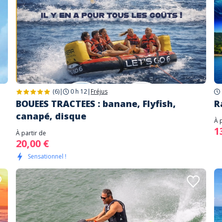
(6)
|
0 h 12
|
Fréjus
BOUEES TRACTEES : banane, Flyfish,
R
canapé, disque
À 
1
À partir de
20,00 €
Sensationnel !