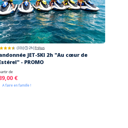
(33)
|
2h
|
Fréjus
andonnée JET-SKI 2h "Au cœur de
'Estérel" - PROMO
partir de
89,00 €
A faire en famille !