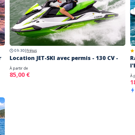
0 h 30
|
Fréjus
r
Location JET-SKI avec permis - 130 CV -
R
l
À partir de
85,00 €
À 
1