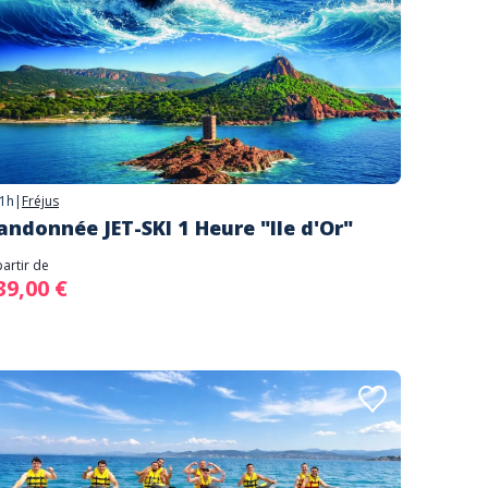
1h
|
Fréjus
andonnée JET-SKI 1 Heure "Ile d'Or"
partir de
39,00 €