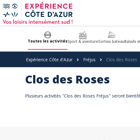
Panneau de gestion des cookies
Toutes les activités
Sport & aventure
Sorties bateau
Balade e
Expérience Côte d'Azur
Fréjus
Clos des Roses
Clos des Roses
Plusieurs activités "Clos des Roses Fréjus" seront bientô