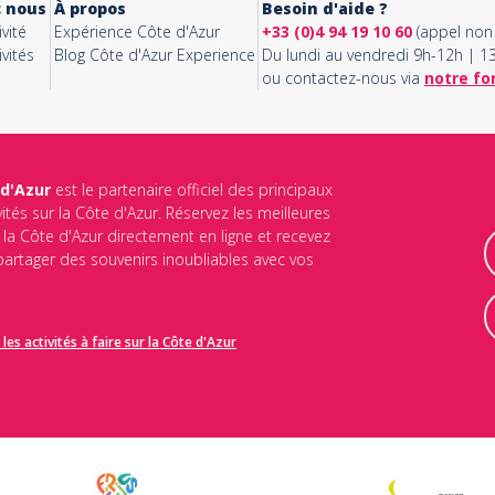
c nous
À propos
Besoin d'aide ?
vité
Expérience Côte d'Azur
+33 (0)4 94 19 10 60
(appel non 
vités
Blog Côte d'Azur Experience
Du lundi au vendredi 9h-12h | 
ou contactez-nous via
notre fo
 d'Azur
est le partenaire officiel des principaux
vités sur la Côte d'Azur. Réservez les meilleures
ur la Côte d'Azur directement en ligne et recevez
 partager des souvenirs inoubliables avec vos
les activités à faire sur la Côte d'Azur