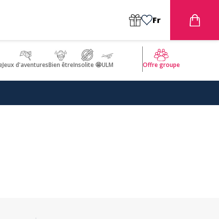
Fr
e
Jeux d'aventures
Bien être
Insolite 🤩
ULM
Offre groupe