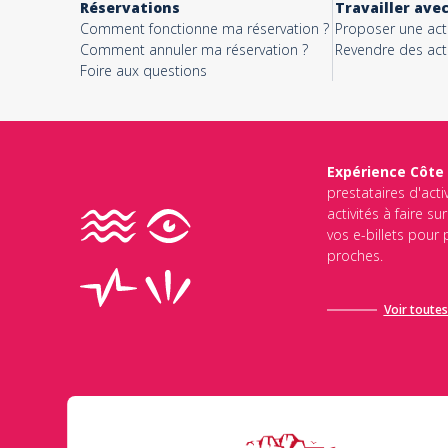
Réservations
Travailler ave
Comment fonctionne ma réservation ?
Proposer une acti
Comment annuler ma réservation ?
Revendre des acti
Foire aux questions
Expérience Côte
prestataires d'acti
activités à faire s
vos e-billets pour
proches.
Voir toutes 