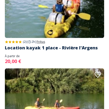
(2)
|
2h
|
Fréjus
Location kayak 1 place - Rivière l'Argens
À partir de
20,00 €